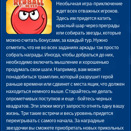
Необычная игра-приключение
ждет всех отважных игроков.
Здесь им придется катить
красный шар через преграды
или собирать звезды, которые
можно считать бонусами, за каждый тур. Нужно
отметить, что не во всех заданиях аркады так просто
собрать награды. Иногда, чтобы добраться до них,
необходимо включить мышление и хорошенько
продумать свои шаги. Например, вам может
понадобиться трамплин, который разрушит герой
раньше времени или сдвинет с места ящик, что должен
находиться немного выше. Старайтесь не делать
опрометчивых поступков и еще - бойтесь черных
квадратов. Эти злюки могут запросто отнять одну вашу
жизнь. Три такие встречи и весь уровень придется
переигрывать с самого начала. За наградные
звездочки вы сможете приобретать новых прикольных