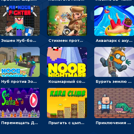
Экшен Нуб-боец: прыгать через препятствия или бить врагов мечом
Стикмен против Зомби: стрелять в зомби и развивать воина
Аквапарк с акулами: жми, чтобы лететь к финишу по волнам
Нуб против Зомби: направлять линию на врага и бить молотом
Кошмарный сон Нуба: балансируй, чтобы выжить
Бурить землю с миньоном, чтобы собирать ископаемые - приключения
Перемещать Деда Мороза с оленями, чтобы стрелять по снеговикам - приключения
Прыгать с цыпленком по столбикам вверх, чтобы собирать время - гиперказуальные
Приключения Пиратские бомбы: собирать взрывчатку, пока не поднялась вода