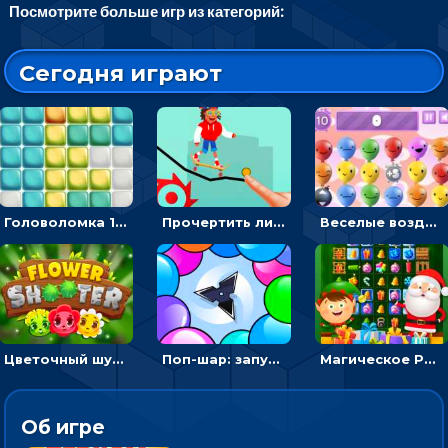
Посмотрите больше игр из категорий:
Сегодня играют
Головоломка 10х10
Прочертить линию, чтобы проехать на скейте, через преграды к финишу - для мальчиков
Веселые воздушные шары: соедини одноцветные в линию
Цветочный шутер: стрелять пчелками по цветам
Поп-шар: запускать колючку, чтобы лопать воздушные шарики
Магическое Рождество: соедини три в ряд и выполни задание
Об игре