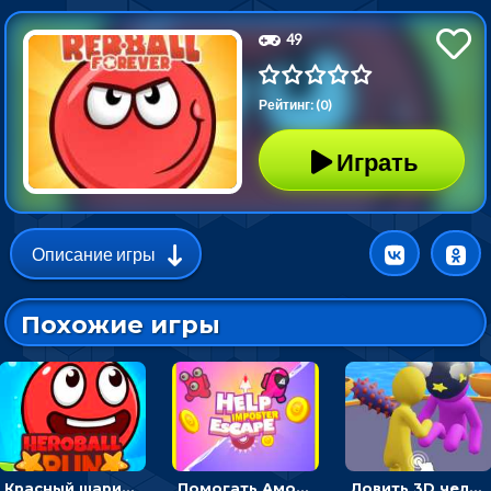
49
Рейтинг: (0)
Играть
Описание игры
Похожие игры
Красный шарик-герой в бегах: прыгать, чтобы избегать препятствий
Помогать Амонг Ас бежать из комнаты через преграды - приключения
Ловить 3D человечком своего цвета и собирать драгоценности - гиперказуалка