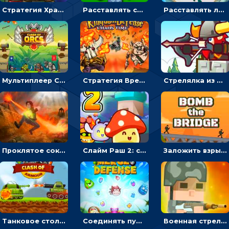
Стратегия Хранители рощи: расставлять монстров, чтобы охранять камни от врагов
Расставлять стрелков и оборонять башню от монстров - стратегия
Расставлять ловушки, чтобы охранять камни в темнице - для мальчиков
Мультиплеер Столкновение орков: направлять воинов, чтобы покорять башню противника
Стратегия Время Хаоса: расставлять воинов или защищать королевство
Стрелялка из лука Часовой страж: целиться и бить стрелами по скелетам
Проклятое сокровище: расставляй оборону, чтобы защищать камни – стратегия
Слайм Раш 2: ставить оборону, чтобы побеждать захватчиков - для мальчиков
Заложить взрывчатку, чтобы подорвать мост – военная стратегия
Танковое столкновение: запускать танки или захватывать базу противника – стратегия
Соединять пушки, чтобы уничтожать монстров - стратегия
Военная стрелялка: выпускать солдат и побеждать в сражении