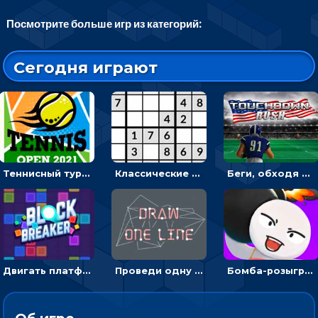
Посмотрите больше игр из категорий:
Сегодня играют
Теннисный турнир: подавать или отбивать шарик ракеткой
Классические судоку: реши 30 уровней головоломки
Беги, обходя соперников и собирай бонусы - американский футбол
Двигать платформу и отбивать мячики или ловить бонусы
Проведи одну линию и повтори фигуру - головоломка
Бомба-розыгрыш: передавай и беги – 3D гиперказуалка