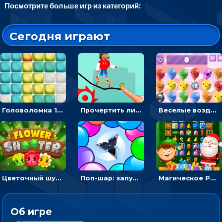
Посмотрите больше игр из категорий:
Сегодня играют
Головоломка 10х10
Прочертить линию, чтобы проехать на скейте, через преграды к финишу - для мальчиков
Веселые воздушные шары: соедини одноцветные в линию
Цветочный шутер: стрелять пчелками по цветам
Поп-шар: запускать колючку, чтобы лопать воздушные шарики
Магическое Рождество: соедини три в ряд и выполни задание
Об игре