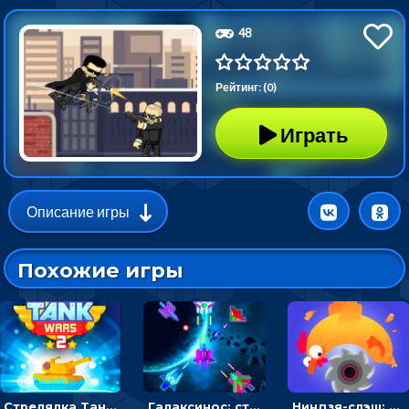
48
Рейтинг: (0)
Играть
Описание игры
Похожие игры
Стрелялка Танковые войны: бить по танку врага, чтобы уничтожить зло
Галаксинос: стрелялка в космосе по врагам
Ниндзя-слэш: запускай оружие по целям и становись мастером сюрикенов