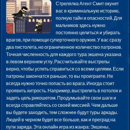
Стрелялка Агент Смит окунет
вас в криминальную историю,
полную тайн и опасностей. Для
мальчиков здесь нужно
постоянно целиться и убирать
врагов, при помощи суперточного оружия. У вас сразу
два пистолета, но ограниченное количество патронов.
Точная численность для каждого тура экшена указана
в левом верхнем углу. Рассчитывайте выстрелы
верно, чтобы успеть справиться со всеми целями. Если
патроны закончатся раньше, то вы проиграете. Не
всегда нужно точно попасть во врага. Иногда стоит
проявить хитрость. Например, выстрелить в потолок и
задеть цель рикошетом. Продумывайте свои шаги и
всегда справляйтесь со своей миссией. Чем дальше
вы будете заходить, тем сложнее будут туры аркады.
Людей в черном будет все больше, как и преград на
пути заряда. Эта онлайн игра из жанра: Экшены,