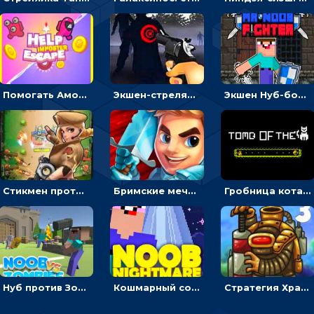
Помогать Амонг Ас бежать из комнаты через преграды - приключения
Экшен-стрелялка по зомби: целиться и попадать в бегущих монстров
Экшен Нуб-боец: прыгать через препятствия или бить врагов мечом
Стикмен против Зомби: стрелять в зомби и развивать воина
Бримские мечи: бежать через преграды, бить врагов и собирать монеты
Гробница кота: искать выход в лабиринте, собирая золото
Нуб против Зомби: направлять линию на врага и бить молотом
Кошмарный сон Нуба: балансируй, чтобы выжить
Стратегия Хранители рощи: расставлять монстров, чтобы охранять камни от врагов