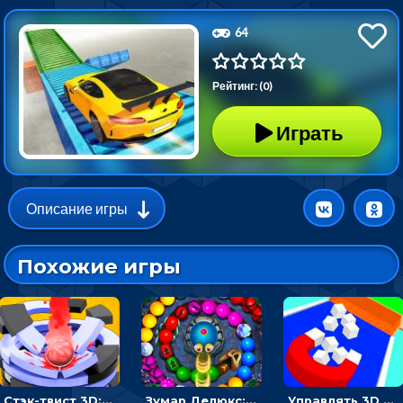
64
Рейтинг: (0)
Играть
Описание игры
Похожие игры
Стэк-твист 3D: тапай по шарику, чтобы разбивать платформы
Зумар Делюкс: бросай шарики с черепашкой, чтобы остановить очередь
Управлять 3D магнитом, чтобы собирать фигуры и сбрасывать в пропасть