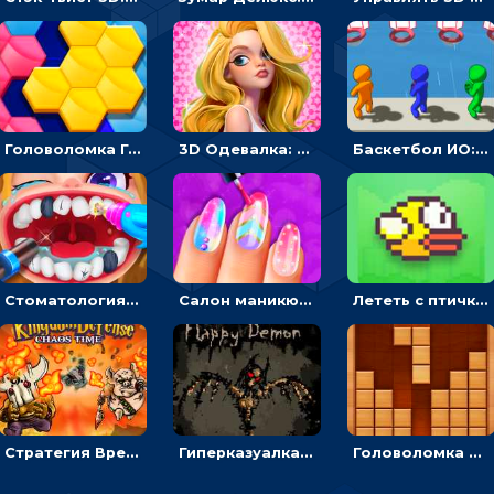
Головоломка Гекса-пазл: складывать цветные фигуры в соты, чтобы заполнить поле
3D Одевалка: создавать образ и получать оценку стилистов
Баскетбол ИО: бросать мячик в плывущие кольца наперегонки с соперниками
Стоматология от Юнит: лечить и украшать зубы пациентов
Салон маникюра для девочек: красить или рисовать на ногтях
Лететь с птичкой и проскальзывать между трубами - гиперказуальная
Стратегия Время Хаоса: расставлять воинов или защищать королевство
Гиперказуалка Полет демона: парить, чтобы освещать путь и собирать души
Головоломка из деревянных блоков: разложить в линии, чтобы убрать