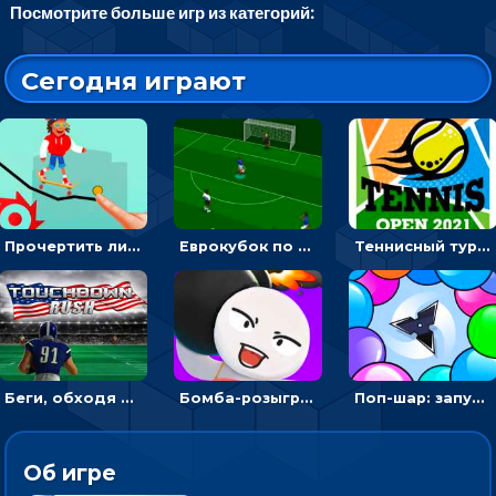
Посмотрите больше игр из категорий:
Сегодня играют
Прочертить линию, чтобы проехать на скейте, через преграды к финишу - для мальчиков
Еврокубок по футболу 2021 в 3D: пасуй мяч и бей по воротам соперника
Теннисный турнир: подавать или отбивать шарик ракеткой
Беги, обходя соперников и собирай бонусы - американский футбол
Бомба-розыгрыш: передавай и беги – 3D гиперказуалка
Поп-шар: запускать колючку, чтобы лопать воздушные шарики
Об игре