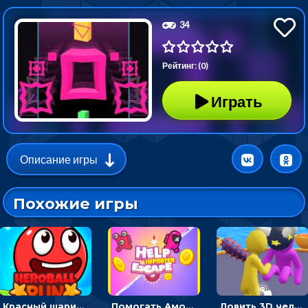
34
Рейтинг: (0)
Играть
Описание игры
Похожие игры
Красный шарик-герой в бегах: прыгать, чтобы избегать препятствий
Помогать Амонг Ас бежать из комнаты через преграды - приключения
Ловить 3D человечком своего цвета и собирать драгоценности - гиперказуалка