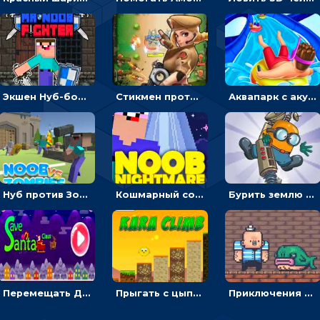
Экшен Нуб-боец: прыгать через препятствия или бить врагов мечом
Стикмен против Зомби: стрелять в зомби и развивать воина
Аквапарк с акулами: жми, чтобы лететь к финишу по волнам
Нуб против Зомби: направлять линию на врага и бить молотом
Кошмарный сон Нуба: балансируй, чтобы выжить
Бурить землю с миньоном, чтобы собирать ископаемые - приключения
Перемещать Деда Мороза с оленями, чтобы стрелять по снеговикам - приключения
Прыгать с цыпленком по столбикам вверх, чтобы собирать время - гиперказуальные
Приключения Пиратские бомбы: собирать взрывчатку, пока не поднялась вода