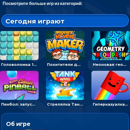
Посмотрите больше игр из категорий:
Сегодня играют
Головоломка 10х10
Похитители денег: управляйте друзьями и соберите все мешки с долларами
Неоновая геометрия: прыгай через препятствия и собирай шары
Пинбол: запускать шарик, чтобы выбивать очки
Стрелялка Танковые войны: бить по танку врага, чтобы уничтожить зло
Гиперказуалка Летающая чашка кофе: двигаться и собирать кубики сахара
Об игре