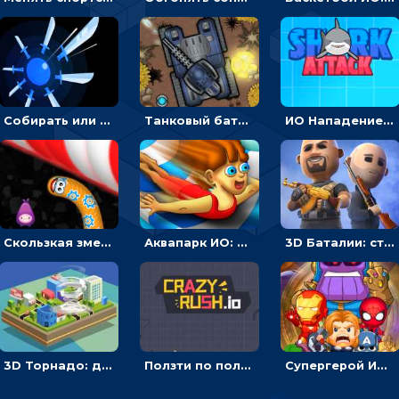
Собирать или соединять ножи на поле, чтобы уничтожать врагов - ИО
Танковый баттл: расставлять машины или бить противника - мультиплеер
ИО Нападение акулы: плыть, чтобы есть людей
Скользкая змея ИО: ползти или собирать еду
Аквапарк ИО: двигаться по трубе, обгонять соперников и избегать преград
3D Баталии: стрелять по врагам, чтобы становится сильнее – ИО
3D Торнадо: двигаться и поглощать все вокруг - ИО
Ползти по полю, чтобы протыкать соперника - ИО
Супергерой ИО: бить врагов, чтобы превращаться