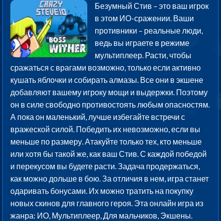
Безумный Стив – это ваш игрок
в этом ИО-сражении. Ваши
противники – реальные люди,
ведь вы играете в режиме
мультиплеер. Расти, чтобы
сражаться с врагами возможно, только если активно
кушать яблочки и собирать алмазы. Все они в экшене
добавляют вашему игроку мощи и выдержки. Поэтому
он в силе свободно противостоять любым опасностям.
А пока он маленький, лучше избегайте встречи с
вражеской силой. Победить их невозможно, если вы
меньше по размеру. Атакуйте только тех, кто меньше
или хотя бы такой же, как ваш Стив. С каждой победой
и перекусом вы будете расти. Задача продержаться,
как можно дольше в бою. За отличия в нем, игра станет
одаривать бонусами. Их можно тратить на покупку
новых скинов для главного героя. Эта онлайн игра из
жанра: ИО, Мультиплеер, Для мальчиков, Экшены.