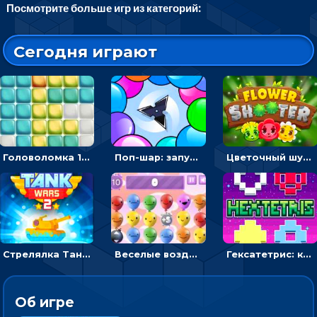
Посмотрите больше игр из категорий:
Сегодня играют
Головоломка 10х10
Поп-шар: запускать колючку, чтобы лопать воздушные шарики
Цветочный шутер: стрелять пчелками по цветам
Стрелялка Танковые войны: бить по танку врага, чтобы уничтожить зло
Веселые воздушные шары: соедини одноцветные в линию
Гексатетрис: кидать блок, чтобы складывать три в ряд - головоломка
Об игре