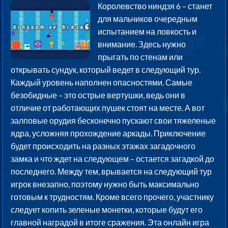
Королевство ниндзя 6 – станет
для мальчиков очередным
испытанием на ловкость и
внимание. Здесь нужно
прыгать по стенам или
открывать сундук, который ведет в следующий тур.
Каждый уровень наполнен опасностями. Самые
безобидные – это острые вертушки, ведь они в
отличие от работающих пушек стоят на месте. А вот
залповые орудия бесконечно пускают свои тяжеленые
ядра, усложняя прохождение аркады. Приключение
будет происходить на разных этажах загадочного
замка и что ждет на следующем – остается загадкой до
последнего. Между тем, врывается на следующий тур
игрок внезапно, поэтому нужно быть максимально
готовым к трудностям. Кроме всего прочего, участнику
следует копить зеленые монетки, которые будут его
главной наградой в итоге сражения. Эта онлайн игра