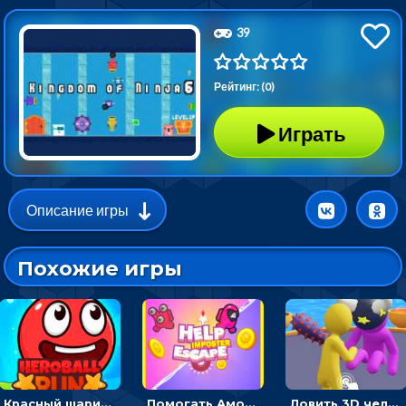
39
Рейтинг: (0)
Играть
Описание игры
Похожие игры
Красный шарик-герой в бегах: прыгать, чтобы избегать препятствий
Помогать Амонг Ас бежать из комнаты через преграды - приключения
Ловить 3D человечком своего цвета и собирать драгоценности - гиперказуалка