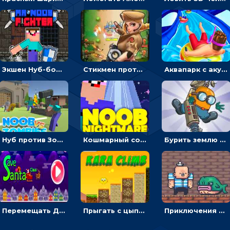
Экшен Нуб-боец: прыгать через препятствия или бить врагов мечом
Стикмен против Зомби: стрелять в зомби и развивать воина
Аквапарк с акулами: жми, чтобы лететь к финишу по волнам
Нуб против Зомби: направлять линию на врага и бить молотом
Кошмарный сон Нуба: балансируй, чтобы выжить
Бурить землю с миньоном, чтобы собирать ископаемые - приключения
Перемещать Деда Мороза с оленями, чтобы стрелять по снеговикам - приключения
Прыгать с цыпленком по столбикам вверх, чтобы собирать время - гиперказуальные
Приключения Пиратские бомбы: собирать взрывчатку, пока не поднялась вода