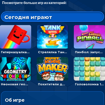
Посмотрите больше игр из категорий:
Сегодня играют
Гиперказуалка Летающая чашка кофе: двигаться и собирать кубики сахара
Стрелялка Танковые войны: бить по танку врага, чтобы уничтожить зло
Пинбол: запускать шарик, чтобы выбивать очки
Неоновая геометрия: прыгай через препятствия и собирай шары
Похитители денег: управляйте друзьями и соберите все мешки с долларами
Головоломка 10х10
Об игре