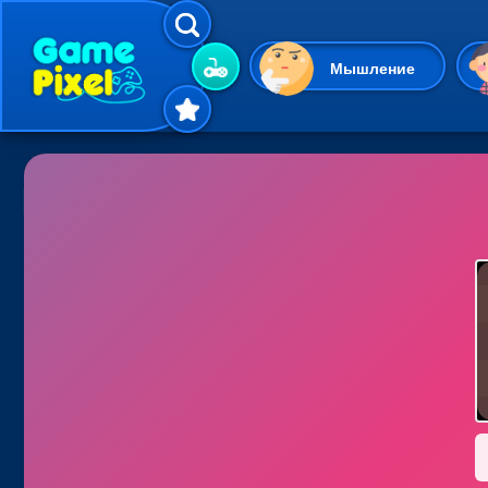
Мышление
Гиперказуальные
Одевалки
Шарики
Маджонг
Кликеры