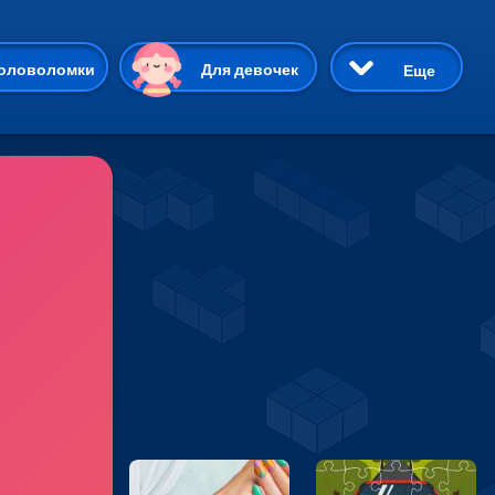
ию
оловоломки
Для девочек
Еще
3D
Приключения
Три в ряд
Пазлы
На двоих
Раскраски
Карточные
Драки
р Кот
Майнкрафт