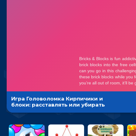
Игра Головоломка Кирпичики и
блоки: расставлять или убирать
линии