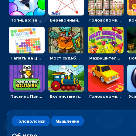
Поп-шар: запускать колючку, чтобы лопать воздушные шарики
Веревочный мастер: двигай узелки и развязывай их
Головоломка с животными: переворачивать карточки, чтобы находить пару
Тапать на цветные точки, чтобы взрывать одинаковые - три в ряд
Мост судьбы: прыгать по платформам и бить молотом орков
Разрушитель фруктов: стрелять ягодами по ананасам
Пасьянс Панджонг: собирать карты по порядку, чтобы очистить поле
Волнистые пазлы с транспортом: собирай картинку из частей
Головоломка Парк-стоянка: рисовать линии, чтобы парковать машины
Головоломки
Мышление
Об игре