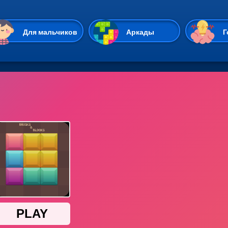
Перейти к основному содержан
Для мальчиков
Аркады
Г
Казуальные
Веселые
Стрелялки
Спортивные
Гонки
Unity
Экшены
Мультиплеер
Симуляторы
Стратегии
ИО
Пасьянс
Леди Баг и Супе