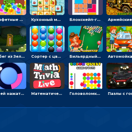
Конфетные кубики: двигать сладости в сторону, чтобы стрелять по целям
Кухонный маджонг: соединять пары посуды и расчищать поле
Блокскейп-головоломка: двигать блоки, чтобы достать элемент со звездой
Побег из Зеленого парка: решай ребусы, чтобы выбраться на свободу
Сортер с цветными шариками: размещать в колбах по цвету
Бильярдный пул: стрелять шариками, чтобы взрывать одинаковые
Успей нажать: кликай, чтобы попасть в цветной сектор круга
Математическая викторина мультиплеер: решать примеры на время
Головоломка Цветной квест: тапай по цветным точкам и перекрашивай поле