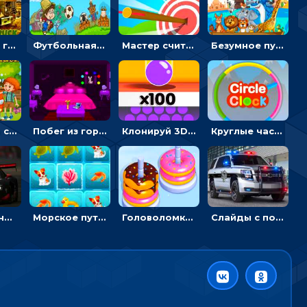
Армейские грузовики в пазлах: собери военную машину
Футбольная ферма: бей по мячу, чтобы забивать в ворота и ловить звезды
Мастер считать стрелы: увеличивать запас, чтобы поразить больше целей
Безумное путешествие друзей по миру: собирать пазлы из фото с животными
Автомойка со скрытыми звездами: ищи на время
Побег из горной деревни: решай головоломки, чтобы открыть ворота
Клонируй 3D шарики и сливай их в воронку
Круглые часы: ловить цветную стрелку в одинаковом участке циферблата
Пазлы с гоночными автомобилями: собери свой болид по частям
Морское путешествие: двигай блоки, чтобы соединять одинаковые по три в ря
Головоломка Сортер пончиков: двигать и соединять по цвету
Слайды с полицейскими машинами: перемещать пазлы, чтобы собрать картинку