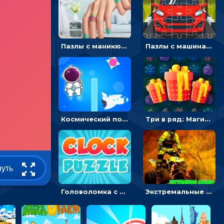
Пазлы с маникюром: собери идеальный рисунок для ногтей
Пазлы с машинами Форд: собирать картинки и открывать новые
Космический побег: двигать космонавта, чтобы попасть к кораблю
Три в ряд: Магические рождественские драгоценности
нуть
Головоломка с часами для детей: читать время по циферблату
Экстремальные пазлы с квадроциклами: собирать крутые тачки