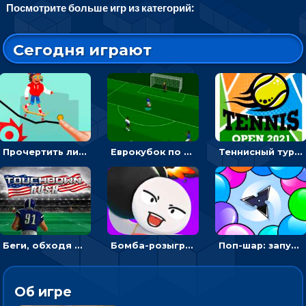
Посмотрите больше игр из категорий:
Сегодня играют
Прочертить линию, чтобы проехать на скейте, через преграды к финишу - для мальчиков
Еврокубок по футболу 2021 в 3D: пасуй мяч и бей по воротам соперника
Теннисный турнир: подавать или отбивать шарик ракеткой
Беги, обходя соперников и собирай бонусы - американский футбол
Бомба-розыгрыш: передавай и беги – 3D гиперказуалка
Поп-шар: запускать колючку, чтобы лопать воздушные шарики
Об игре