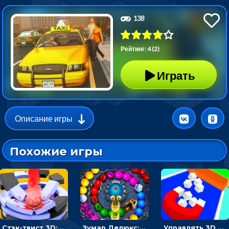
138
Рейтинг: 4 (2)
Играть
Описание игры
Похожие игры
Стэк-твист 3D: тапай по шарику, чтобы разбивать платформы
Зумар Делюкс: бросай шарики с черепашкой, чтобы остановить очередь
Управлять 3D магнитом, чтобы собирать фигуры и сбрасывать в пропасть