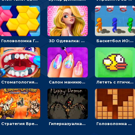
Головоломка Гекса-пазл: складывать цветные фигуры в соты, чтобы заполнить поле
3D Одевалка: создавать образ и получать оценку стилистов
Баскетбол ИО: бросать мячик в плывущие кольца наперегонки с соперниками
Стоматология от Юнит: лечить и украшать зубы пациентов
Салон маникюра для девочек: красить или рисовать на ногтях
Лететь с птичкой и проскальзывать между трубами - гиперказуальная
Стратегия Время Хаоса: расставлять воинов или защищать королевство
Гиперказуалка Полет демона: парить, чтобы освещать путь и собирать души
Головоломка из деревянных блоков: разложить в линии, чтобы убрать