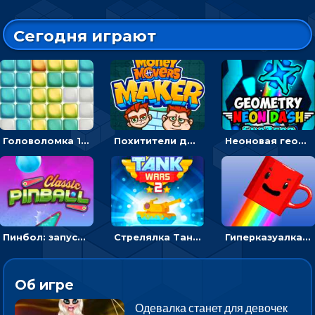
Сегодня играют
Головоломка 10х10
Похитители денег: управляйте друзьями и соберите все мешки с долларами
Неоновая геометрия: прыгай через препятствия и собирай шары
Пинбол: запускать шарик, чтобы выбивать очки
Стрелялка Танковые войны: бить по танку врага, чтобы уничтожить зло
Гиперказуалка Летающая чашка кофе: двигаться и собирать кубики сахара
Об игре
Одевалка станет для девочек