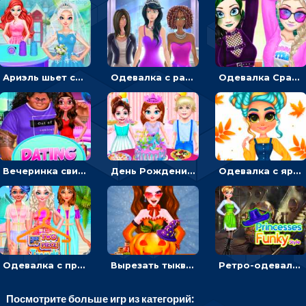
Ариэль шьет свадебные платья для принцесс в салоне - одевалка
Одевалка с разными стилями: переодевать, красить и выигрывать конкурс красоты
Одевалка Сражение для девочек-принцесс: софт против гранжа
Вечеринка свиданий: одевалка для влюбленных
День Рождения Тейлор: печь торт для девочки или наряжать именинницу
Одевалка с яркими осенними нарядами: собирать образ для прогулки
Одевалка с принцессами на пляже
Вырезать тыкву и одевать Харли Квинн - одевалка с карвингом
Ретро-одевалка: Принцессы преображаются в стиле фанк
Посмотрите больше игр из категорий: