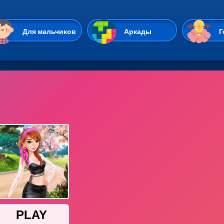
Перейти к основному содержан
Для мальчиков
Аркады
Г
Казуальные
Веселые
Стрелялки
Спортивные
Гонки
Unity
Экшены
Мультиплеер
Симуляторы
Стратегии
ИО
Пасьянс
Леди Баг и Супе