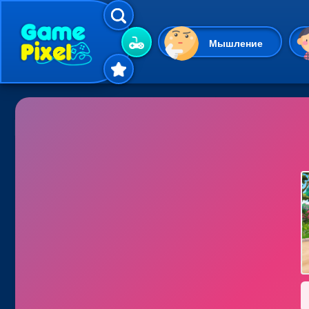
Мышление
Гиперказуальные
Одевалки
Шарики
Маджонг
Кликеры