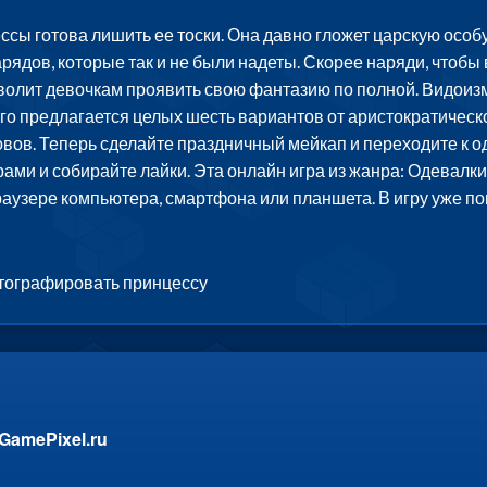
сы готова лишить ее тоски. Она давно гложет царскую особу
рядов, которые так и не были надеты. Скорее наряди, чтобы 
олит девочкам проявить свою фантазию по полной. Видоизмен
 Его предлагается целых шесть вариантов от аристократичес
овов. Теперь сделайте праздничный мейкап и переходите к од
ми и собирайте лайки. Эта онлайн игра из жанра: Одевалки,
браузере компьютера, смартфона или планшета. В игру уже п
отографировать принцессу
GamePixel.ru