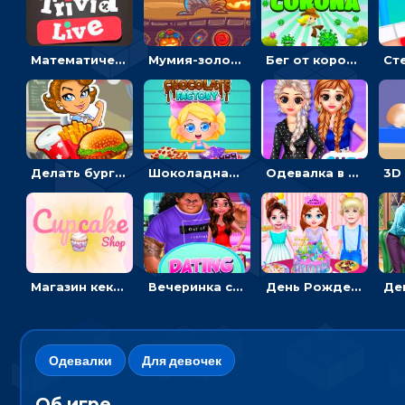
Математическая викторина мультиплеер: решать примеры на время
Мумия-золотоискатель: закидывать бинты, чтобы доставать сокровища
Бег от коронавируса: держать дистанцию, чтобы не заразиться
Делать бургеры, чтобы открывать новые ингредиенты - для девочек
Шоколадная фабрика для девочек: лущить бобы, готовить и украшать сладости
Одевалка в точку и полоску: создавать образы для принцесс и фотографировать
Магазин кексов: повторять сладости с картинки или продавать вкусняшки
Вечеринка свиданий: одевалка для влюбленных
День Рождения Тейлор: печь торт для девочки или наряжать именинницу
Одевалки
Для девочек
Об игре