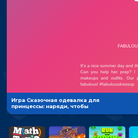
Игра Сказочная одевалка для
принцессы: наряди, чтобы
выложить в сеть