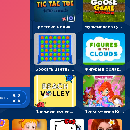
Крестики-нолики мультиплеер: найди соперника и сразись
Мультиплеер Гусь: кидай кости и шагай к финишу
Бросать цветные диски и складывать линии - головоломка
Фигуры в облаках: подбери предмет по очертанию – головоломка
нуть
Пляжный волейбол с черепахами: лови мяч и пасуй сопернику
Приключения Клуба Винкс: менять дорожки, чтобы собирать кристаллы