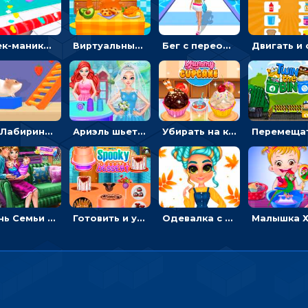
Стек-маникюр для девочек: красить ногти и избегать пил
Виртуальный питомец: ухаживать, кормить, купать рыжего кота
Бег с переодеванием: ловить одежду и повторять модные образы - для девочек
3D Лабиринт хомяка: проходить полосу препятствий, чтобы получать вкусняшки
Ариэль шьет свадебные платья для принцесс в салоне - одевалка
Убирать на кухне, готовить и печь кексы - для девочек
День Семьи Ледяной принцессы: убираться в доме и ухаживать за малышами - для девочек
Готовить и украшать десерт на Хэллоуин - для девочек
Одевалка с яркими осенними нарядами: собирать образ для прогулки