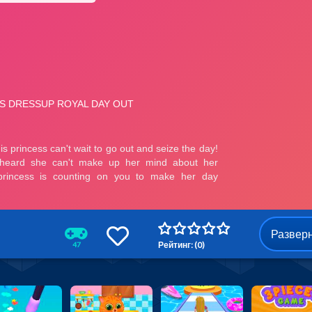
Развер
Рейтинг: (0)
47