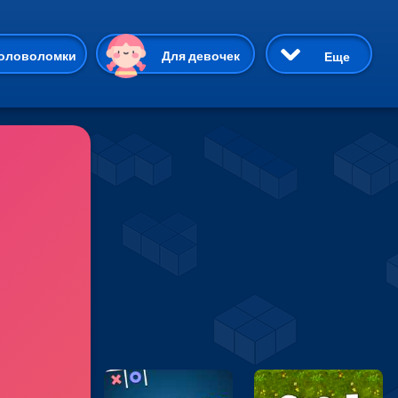
ию
оловоломки
Для девочек
Еще
3D
Приключения
Три в ряд
Пазлы
На двоих
Раскраски
Карточные
Драки
р Кот
Майнкрафт