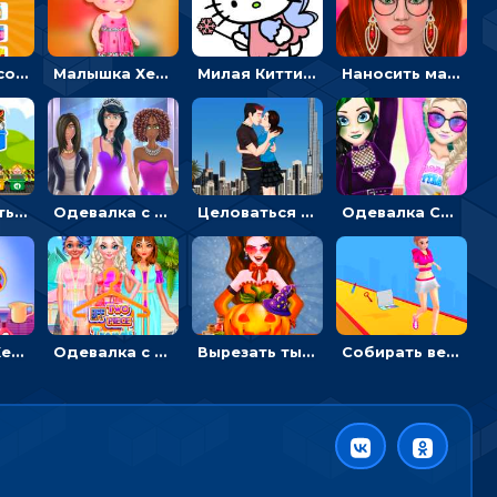
Двигать и соединять пазлы по смыслу - головоломка для детей
Малышка Хейзел заболела ветрянкой: вызывать доктора и лечить
Милая Китти для девочек: поиск отличий на картинках
Наносить макияж и делать прическу для корейской принцессы
Перемещать героя с корзиной или собирать мусор - гиперказуальная
Одевалка с разными стилями: переодевать, красить и выигрывать конкурс красоты
Целоваться или отвлекать прохожих от пары - гиперказуальные
Одевалка Сражение для девочек-принцесс: софт против гранжа
Малышка Хейзел ухаживает за попугаем: лечить и развлекать птичку
Одевалка с принцессами на пляже
Вырезать тыкву и одевать Харли Квинн - одевалка с карвингом
Собирать вещи и преображать девочку, чтобы покорить парня – гиперказуалка