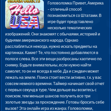
Головоломка Привет, Америка
– отличный способ
познакомиться со Штатами. В
игре будет представлено
несколько тематических
изображений. Они знакомят с обычаями, историей и
буднями американского народа. Однако
расслабляться некогда, нужно искать предметы на
картинках. Какие? Те, что постоянно добавляются в
полосе слева. Все эти вещи разбросаны хаотично по
снимку. Будьте внимательны, если нужно найти
самолет, то он не всегда в небе. Да и сэндвич может
лежать на земле. Поиск стоит вести активно, т.к. у вас
совсем немного времени. Таймер начинает свой отчет
с первых секунд в туре. Чем дольше вы возитесь с
поиском, тем меньше шансов получить все три
золотые звезды за прохождение. Готовы бросить себе
вызов? Эта онлайн игра из жанра: Головоломки,