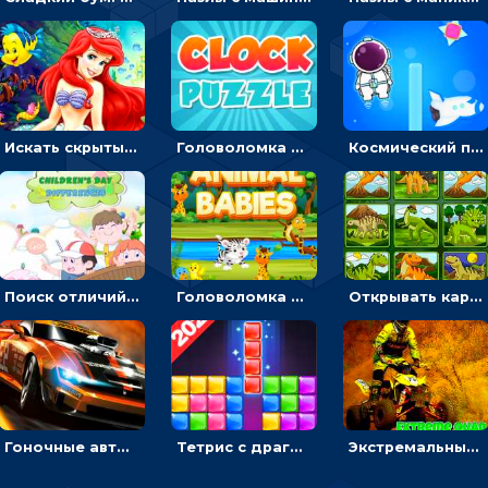
Искать скрытый алфавит на картинках с мультяшными героями - головоломка для детей
Головоломка с часами для детей: читать время по циферблату
Космический побег: двигать космонавта, чтобы попасть к кораблю
Поиск отличий на картинках с детьми - головоломка
Головоломка Звери-малыши: открывай карточки по очереди, чтобы найти одинаковые
Открывать картинки с динозаврами и складывать в пары по памяти - головоломка
Гоночные авто в пазлах: разбей картинку и собери снова
Тетрис с драгоценными камнями: расставляй блоки, чтобы получить линию - головоломка
Экстремальные пазлы с квадроциклами: собирать крутые тачки