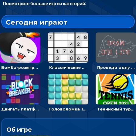
Посмотрите больше игр из категорий:
Сегодня играют
Бомба-розыгрыш: передавай и беги – 3D гиперказуалка
Классические судоку: реши 30 уровней головоломки
Проведи одну линию и повтори фигуру - головоломка
Двигать платформу и отбивать мячики или ловить бонусы
Головоломка 10х10
Теннисный турнир: подавать или отбивать шарик ракеткой
Об игре