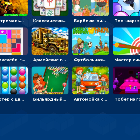
Экстремальные пазлы с квадроциклами: собирать крутые тачки
Классический маджонг на время: находить пары одинаковых плиток, чтобы расчищать поле
Барбекю-пикник: искать скрытые предметы на картинках - головоломка
Блокскейп-головоломка: двигать блоки, чтобы достать элемент со звездой
Армейские грузовики в пазлах: собери военную машину
Футбольная ферма: бей по мячу, чтобы забивать в ворота и ловить звезды
Сортер с цветными шариками: размещать в колбах по цвету
Бильярдный пул: стрелять шариками, чтобы взрывать одинаковые
Автомойка со скрытыми звездами: ищи на время