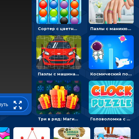
Сортер с цветными шариками: размещать в колбах по цвету
Пазлы с маникюром: собери идеальный рисунок для ногтей
Пазлы с машинами Форд: собирать картинки и открывать новые
Космический побег: двигать космонавта, чтобы попасть к кораблю
нуть
Три в ряд: Магические рождественские драгоценности
Головоломка с часами для детей: читать время по циферблату