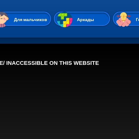
Перейти к основному содержан
Для мальчиков
Аркады
Г
Казуальные
Веселые
Стрелялки
Спортивные
Гонки
Unity
Экшены
Мультиплеер
Симуляторы
Стратегии
ИО
Пасьянс
Леди Баг и Супе