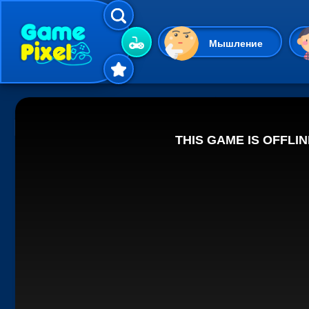
Мышление
Гиперказуальные
Одевалки
Шарики
Маджонг
Кликеры