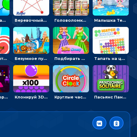
Поп-шар: запускать колючку, чтобы лопать воздушные шарики
Веревочный мастер: двигай узелки и развязывай их
Головоломка с животными: переворачивать карточки, чтобы находить пару
Малышка Тейлор едет на горячие источники - для девочек
Мастер считать стрелы: увеличивать запас, чтобы поразить больше целей
Безумное путешествие друзей по миру: собирать пазлы из фото с животными
Подбирать очки для Мии и создавать дизайн - для девочек
Тапать на цветные точки, чтобы взрывать одинаковые - три в ряд
Побег из горной деревни: решай головоломки, чтобы открыть ворота
Клонируй 3D шарики и сливай их в воронку
Круглые часы: ловить цветную стрелку в одинаковом участке циферблата
Пасьянс Панджонг: собирать карты по порядку, чтобы очистить поле