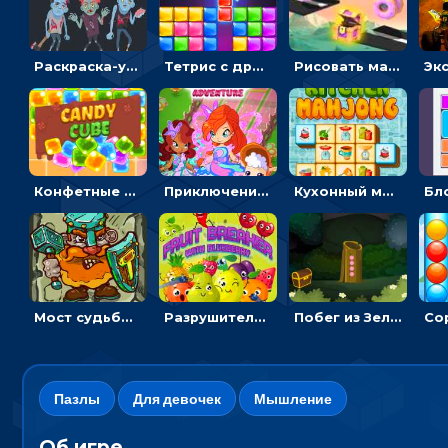
Раскраска-ужастик: разукрась зомби и скелетов
Тетрис с драгоценными камнями: расставляй блоки, чтобы получить линию - головоломка
Рисовать машину и выигрывать гонку - для мальчиков
Конфетные кубики: двигать сладости в сторону, чтобы стрелять по целям
Приключения Клуба Винкс: менять дорожки, чтобы собирать кристаллы
Кухонный маджонг: соединять пары посуды и расчищать поле
Мост судьбы: прыгать по платформам и бить молотом орков
Разрушитель фруктов: стрелять ягодами по ананасам
Побег из Зеленого парка: решай ребусы, чтобы выбраться на свободу
Пазлы
Для девочек
Мышление
Об игре