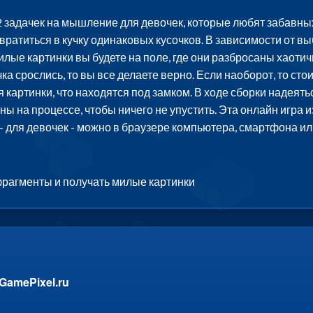
12 задачек на мышление для девочек, которые любят забавны
вратиться в кучку одинаковых кусочков. В зависимости от вы
илые картинки вы будете на поле, где они разбросаны хаот
чка срослись, то вы все делаете верно. Если наоборот, то ст
 картинки, что находятся под замком. В ходе сборки надеятьс
 на процессе, чтобы ничего не упустить. Эта онлайн игра и
- для девочек - можно в браузере компьютера, смартфона ил
фрагменты и получать милые картинки
GamePixel.ru