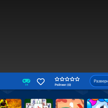
Развер
Рейтинг: (0)
54