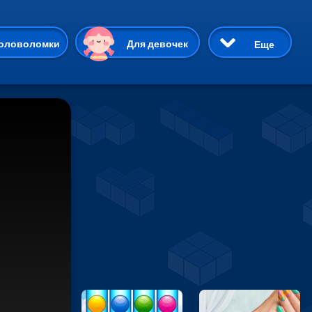
ию
оловоломки
Для девочек
Еще
3D
Приключения
Три в ряд
Пазлы
На двоих
Раскраски
Карточные
Драки
р Кот
Майнкрафт