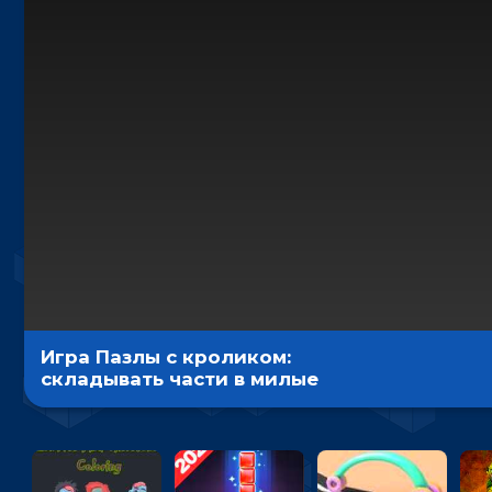
Игра Пазлы с кроликом:
складывать части в милые
картинки - для девочек