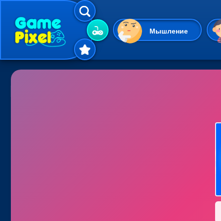
Мышление
Гиперказуальные
Одевалки
Шарики
Маджонг
Кликеры