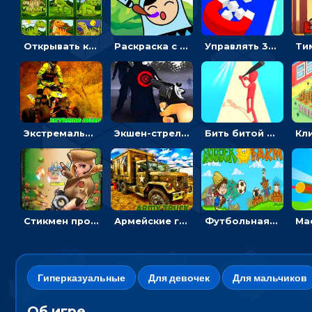
Открывать картинки с динозаврами и складывать в пары по памяти - головоломка
Раскраска с матрешками для девочек
Управлять 3D магнитом, чтобы собирать фигуры и сбрасывать в пропасть
Экстремальные пазлы с квадроциклами: собирать крутые тачки
Экшен-стрелялка по зомби: целиться и попадать в бегущих монстров
Бить битой по шарику, чтобы сбивать кубики с буквами на пути к финишу - 3D
Стикмен против Зомби: стрелять в зомби и развивать воина
Армейские грузовики в пазлах: собери военную машину
Футбольная ферма: бей по мячу, чтобы забивать в ворота и ловить звезды
Гиперказуальные
Для девочек
Для мальчиков
Об игре