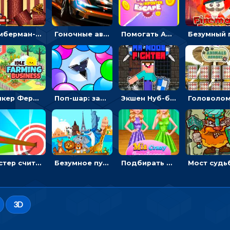
Тимберман-дровосек: меняй сторону и руби дерево
Гоночные авто в пазлах: разбей картинку и собери снова
Помогать Амонг Ас бежать из комнаты через преграды - приключения
Кликер Фермерский бизнес: расти овощи, чтобы богатеть
Поп-шар: запускать колючку, чтобы лопать воздушные шарики
Экшен Нуб-боец: прыгать через препятствия или бить врагов мечом
Мастер считать стрелы: увеличивать запас, чтобы поразить больше целей
Безумное путешествие друзей по миру: собирать пазлы из фото с животными
Подбирать очки для Мии и создавать дизайн - для девочек
3D