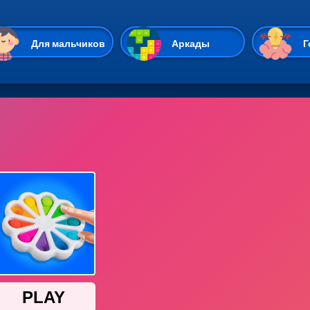
Перейти к основному содержан
Для мальчиков
Аркады
Г
Казуальные
Веселые
Стрелялки
Спортивные
Гонки
Unity
Экшены
Мультиплеер
Симуляторы
Стратегии
ИО
Пасьянс
Леди Баг и Супе