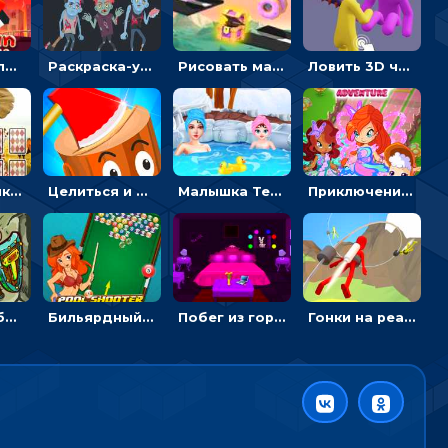
Безумный пожарный: направлять шланг, чтобы тушить горящие бревна
Раскраска-ужастик: разукрась зомби и скелетов
Рисовать машину и выигрывать гонку - для мальчиков
Ловить 3D человечком своего цвета и собирать драгоценности - гиперказуалка
Головоломка с животными: переворачивать карточки, чтобы находить пару
Целиться и метать топор в 3D мишени
Малышка Тейлор едет на горячие источники - для девочек
Приключения Клуба Винкс: менять дорожки, чтобы собирать кристаллы
Мост судьбы: прыгать по платформам и бить молотом орков
Бильярдный пул: стрелять шариками, чтобы взрывать одинаковые
Побег из горной деревни: решай головоломки, чтобы открыть ворота
Гонки на реактивном ранце: избегать преград, чтобы лететь к финишу