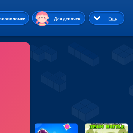
ию
оловоломки
Для девочек
Еще
3D
Приключения
Три в ряд
Пазлы
На двоих
Раскраски
Карточные
Драки
р Кот
Майнкрафт