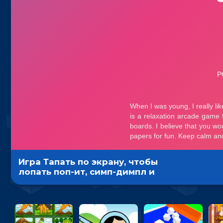
Игра Тапать по экрану, чтобы
лопать поп-ит, симп-димпл и
пузыри - гиперказуальная