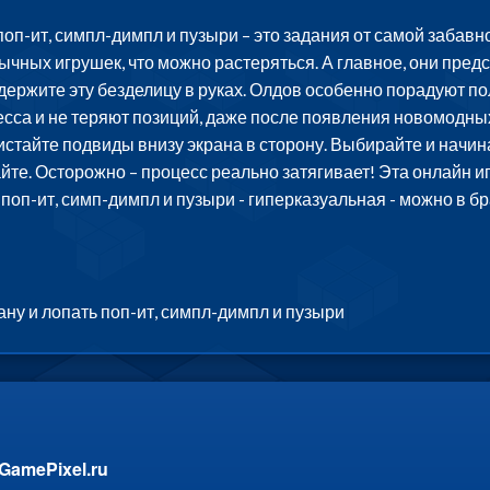
 поп-ит, симпл-димпл и пузыри – это задания от самой забавн
бычных игрушек, что можно растеряться. А главное, они пре
 держите эту безделицу в руках. Олдов особенно порадуют 
есса и не теряют позиций, даже после появления новомодны
тайте подвиды внизу экрана в сторону. Выбирайте и начинай
йте. Осторожно – процесс реально затягивает! Эта онлайн и
ь поп-ит, симп-димпл и пузыри - гиперказуальная - можно в 
ану и лопать поп-ит, симпл-димпл и пузыри
GamePixel.ru