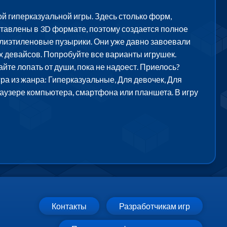
ой гиперказуальной игры. Здесь столько форм,
дставлены в 3D формате, поэтому создается полное
полиэтиленовые пузырики. Они уже давно завоевали
х девайсов. Попробуйте все варианты игрушек.
те лопать от души, пока не надоест. Приелось?
гра из жанра: Гиперказуальные, Для девочек, Для
браузере компьютера, смартфона или планшета. В игру
Контакты
Разработчикам игр