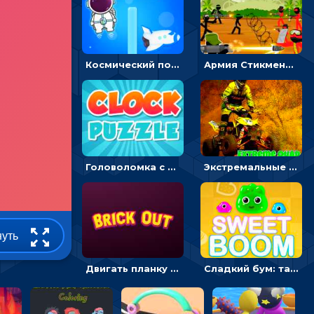
Космический побег: двигать космонавта, чтобы попасть к кораблю
Армия Стикмена: командный бой - сыграй на двоих
Головоломка с часами для детей: читать время по циферблату
Экстремальные пазлы с квадроциклами: собирать крутые тачки
нуть
Двигать планку и бить шариком по цветным блокам - гиперказуальная
Сладкий бум: тапнуть, чтобы взорвать желейки - головоломка