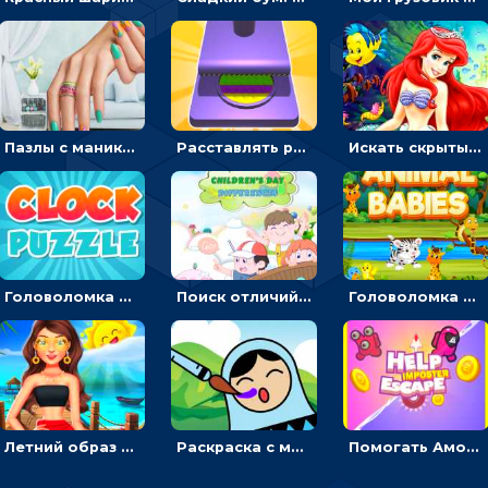
Пазлы с маникюром: собери идеальный рисунок для ногтей
Расставлять резиновые кубики, чтобы делать поп-ит - гиперказуальные
Искать скрытый алфавит на картинках с мультяшными героями - головоломка для детей
Головоломка с часами для детей: читать время по циферблату
Поиск отличий на картинках с детьми - головоломка
Головоломка Звери-малыши: открывай карточки по очереди, чтобы найти одинаковые
Летний образ для подруг: переодевать девочек для прогулки
Раскраска с матрешками для девочек
Помогать Амонг Ас бежать из комнаты через преграды - приключения