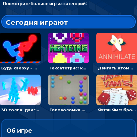
Посмотрите больше игр из категорий:
Сегодня играют
Будь сверху - борись с другом и выигрывай
Гексатетрис: кидать блок, чтобы складывать три в ряд - головоломка
Двигать атомы, чтобы соединить – головоломка
3D толпа: двигаться и собирать цветных человечков
Головоломка Линии: собери шарики в ряд из 5
Яхтзи Ямс: бросай кости и набери очков больше, чем у соперников
Об игре