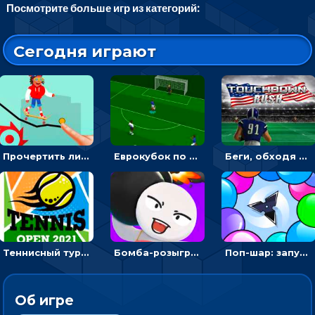
Посмотрите больше игр из категорий:
Сегодня играют
Прочертить линию, чтобы проехать на скейте, через преграды к финишу - для мальчиков
Еврокубок по футболу 2021 в 3D: пасуй мяч и бей по воротам соперника
Беги, обходя соперников и собирай бонусы - американский футбол
Теннисный турнир: подавать или отбивать шарик ракеткой
Бомба-розыгрыш: передавай и беги – 3D гиперказуалка
Поп-шар: запускать колючку, чтобы лопать воздушные шарики
Об игре