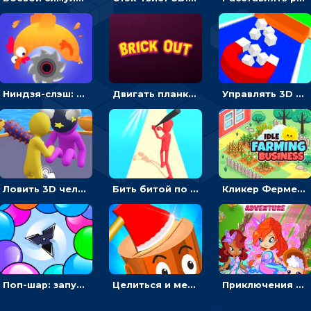
Ниндзя-слэш: запускай оружие по целям и становись мастером сюрикенов
Двигать планку и бить шариком по цветным блокам - гиперказуальная
Управлять 3D магнитом, чтобы собирать фигуры и сбрасывать в пропасть
Ловить 3D человечком своего цвета и собирать драгоценности - гиперказуалка
Бить битой по шарику, чтобы сбивать кубики с буквами на пути к финишу - 3D
Кликер Фермерский бизнес: расти овощи, чтобы богатеть
Поп-шар: запускать колючку, чтобы лопать воздушные шарики
Целиться и метать топор в 3D мишени
Приключения Клуба Винкс: менять дорожки, чтобы собирать кристаллы