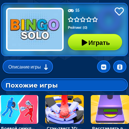
55
Рейтинг: (0)
Играть
Описание игры
Похожие игры
Боевой симулятор 3D: повтори позу рыцаря и победи врага
Стэк-твист 3D: тапай по шарику, чтобы разбивать платформы
Расставлять резиновые кубики, чтобы делать поп-ит - гиперказуальные