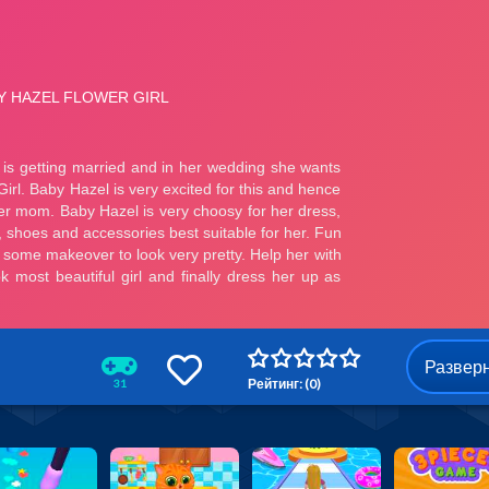
Развер
Рейтинг: (0)
31