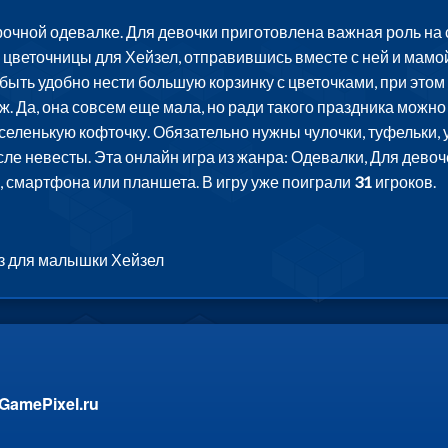
чной одевалке. Для девочки приготовлена важная роль на с
 цветочницы для Хейзел, отправившись вместе с ней и мамой
ть удобно нести большую корзинку с цветочками, при этом о
ж. Да, она совсем еще мала, но ради такого праздника можно
селенькую кофточку. Обязательно нужны чулочки, туфельки, 
сле невесты. Эта онлайн игра из жанра: Одевалки, Для девоч
, смартфона или планшета. В игру уже поиграли
31
игроков.
аз для малышки Хейзел
GamePixel.ru