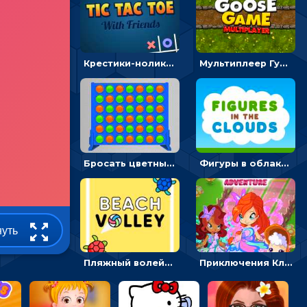
Крестики-нолики мультиплеер: найди соперника и сразись
Мультиплеер Гусь: кидай кости и шагай к финишу
Бросать цветные диски и складывать линии - головоломка
Фигуры в облаках: подбери предмет по очертанию – головоломка
нуть
Пляжный волейбол с черепахами: лови мяч и пасуй сопернику
Приключения Клуба Винкс: менять дорожки, чтобы собирать кристаллы