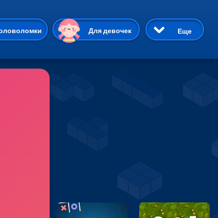
ию
оловоломки
Для девочек
Еще
3D
Приключения
Три в ряд
Пазлы
На двоих
Раскраски
Карточные
Драки
р Кот
Майнкрафт