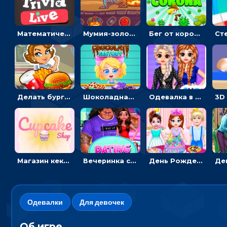
Математическая викторина мультиплеер: решать примеры на время
Мумия-золотоискатель: закидывать бинты, чтобы доставать сокровища
Бег от коронавируса: держать дистанцию, чтобы не заразиться
Делать бургеры, чтобы открывать новые ингредиенты - для девочек
Шоколадная фабрика для девочек: лущить бобы, готовить и украшать сладости
Одевалка в точку и полоску: создавать образы для принцесс и фотографировать
Магазин кексов: повторять сладости с картинки или продавать вкусняшки
Вечеринка свиданий: одевалка для влюбленных
День Рождения Тейлор: печь торт для девочки или наряжать именинницу
Одевалки
Для девочек
Об игре