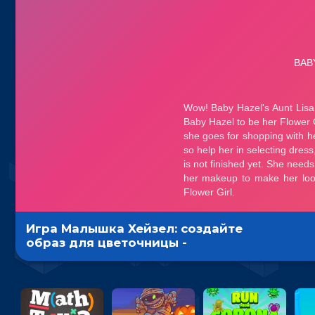
Игра Малышка Хейзел: создайте
образ для цветочницы -
одевалка