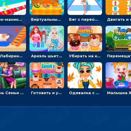
Стек-маникюр для девочек: красить ногти и избегать пил
Виртуальный питомец: ухаживать, кормить, купать рыжего кота
Бег с переодеванием: ловить одежду и повторять модные образы - для девочек
3D Лабиринт хомяка: проходить полосу препятствий, чтобы получать вкусняшки
Ариэль шьет свадебные платья для принцесс в салоне - одевалка
Убирать на кухне, готовить и печь кексы - для девочек
День Семьи Ледяной принцессы: убираться в доме и ухаживать за малышами - для девочек
Готовить и украшать десерт на Хэллоуин - для девочек
Одевалка с яркими осенними нарядами: собирать образ для прогулки