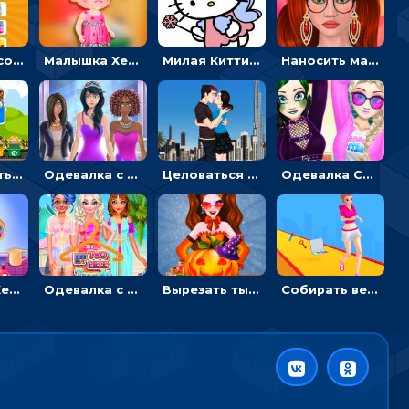
Двигать и соединять пазлы по смыслу - головоломка для детей
Малышка Хейзел заболела ветрянкой: вызывать доктора и лечить
Милая Китти для девочек: поиск отличий на картинках
Наносить макияж и делать прическу для корейской принцессы
Перемещать героя с корзиной или собирать мусор - гиперказуальная
Одевалка с разными стилями: переодевать, красить и выигрывать конкурс красоты
Целоваться или отвлекать прохожих от пары - гиперказуальные
Одевалка Сражение для девочек-принцесс: софт против гранжа
Малышка Хейзел ухаживает за попугаем: лечить и развлекать птичку
Одевалка с принцессами на пляже
Вырезать тыкву и одевать Харли Квинн - одевалка с карвингом
Собирать вещи и преображать девочку, чтобы покорить парня – гиперказуалка