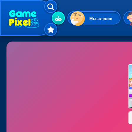
Мышление
Гиперказуальные
Одевалки
Шарики
Маджонг
Кликеры