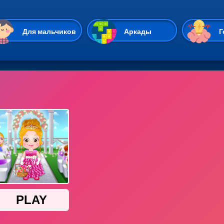
Перейти к основному содержан
Для мальчиков
Аркады
Г
Казуальные
Веселые
Стрелялки
Спортивные
Гонки
Unity
Экшены
Мультиплеер
Симуляторы
Стратегии
ИО
Пасьянс
Леди Баг и Супе