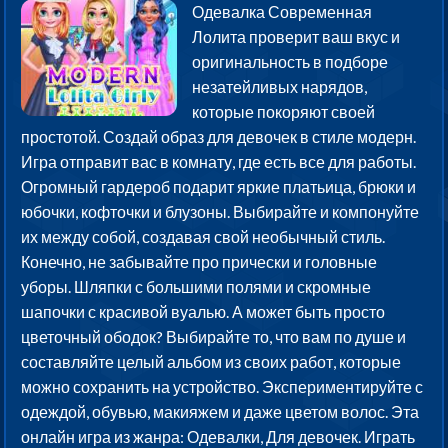
Одевалка Современная
Лолита проверит ваш вкус и
оригинальность в подборе
незатейливых нарядов,
которые покоряют своей
простотой. Создай образ для девочек в стиле модерн.
Игра отправит вас в комнату, где есть все для работы.
Огромный гардероб подарит яркие платьица, брюки и
юбочки, кофточки и блузоны. Выбирайте и компонуйте
их между собой, создавая свой необычный стиль.
Конечно, не забывайте про прически и головные
уборы. Шляпки с большими полями и скромные
шапочки с красивой вуалью. А может быть просто
цветочный ободок? Выбирайте то, что вам по душе и
составляйте целый альбом из своих работ, которые
можно сохранить на устройство. Экспериментируйте с
одеждой, обувью, макияжем и даже цветом волос. Эта
онлайн игра из жанра: Одевалки, Для девочек. Играть