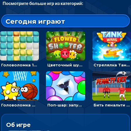
Посмотрите больше игр из категорий:
Сегодня играют
Головоломка 10х10
Цветочный шутер: стрелять пчелками по цветам
Стрелялка Танковые войны: бить по танку врага, чтобы уничтожить зло
Головоломка Невероятный баскетбол: проложить путь и отправить мяч в корзину
Поп-шар: запускать колючку, чтобы лопать воздушные шарики
Бить пенальти по воротам или мишеням - спортивная аркада
Об игре