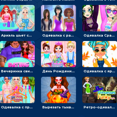
Ариэль шьет свадебные платья для принцесс в салоне - одевалка
Одевалка с разными стилями: переодевать, красить и выигрывать конкурс красоты
Одевалка Сражение для девочек-принцесс: софт против гранжа
Вечеринка свиданий: одевалка для влюбленных
День Рождения Тейлор: печь торт для девочки или наряжать именинницу
Одевалка с яркими осенними нарядами: собирать образ для прогулки
Одевалка с принцессами на пляже
Вырезать тыкву и одевать Харли Квинн - одевалка с карвингом
Ретро-одевалка: Принцессы преображаются в стиле фанк