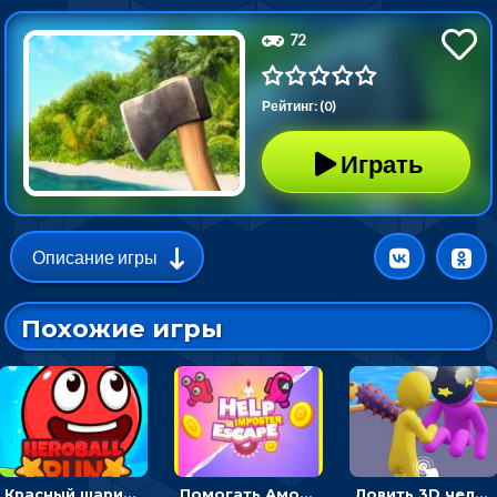
72
Рейтинг: (0)
Играть
Описание игры
Похожие игры
Красный шарик-герой в бегах: прыгать, чтобы избегать препятствий
Помогать Амонг Ас бежать из комнаты через преграды - приключения
Ловить 3D человечком своего цвета и собирать драгоценности - гиперказуалка