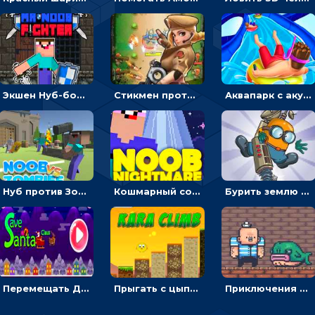
Экшен Нуб-боец: прыгать через препятствия или бить врагов мечом
Стикмен против Зомби: стрелять в зомби и развивать воина
Аквапарк с акулами: жми, чтобы лететь к финишу по волнам
Нуб против Зомби: направлять линию на врага и бить молотом
Кошмарный сон Нуба: балансируй, чтобы выжить
Бурить землю с миньоном, чтобы собирать ископаемые - приключения
Перемещать Деда Мороза с оленями, чтобы стрелять по снеговикам - приключения
Прыгать с цыпленком по столбикам вверх, чтобы собирать время - гиперказуальные
Приключения Пиратские бомбы: собирать взрывчатку, пока не поднялась вода