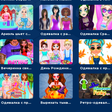
Ариэль шьет свадебные платья для принцесс в салоне - одевалка
Одевалка с разными стилями: переодевать, красить и выигрывать конкурс красоты
Одевалка Сражение для девочек-принцесс: софт против гранжа
Вечеринка свиданий: одевалка для влюбленных
День Рождения Тейлор: печь торт для девочки или наряжать именинницу
Одевалка с яркими осенними нарядами: собирать образ для прогулки
Одевалка с принцессами на пляже
Вырезать тыкву и одевать Харли Квинн - одевалка с карвингом
Ретро-одевалка: Принцессы преображаются в стиле фанк