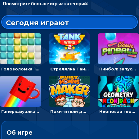
Посмотрите больше игр из категорий:
Сегодня играют
Головоломка 10х10
Стрелялка Танковые войны: бить по танку врага, чтобы уничтожить зло
Пинбол: запускать шарик, чтобы выбивать очки
Гиперказуалка Летающая чашка кофе: двигаться и собирать кубики сахара
Похитители денег: управляйте друзьями и соберите все мешки с долларами
Неоновая геометрия: прыгай через препятствия и собирай шары
Об игре