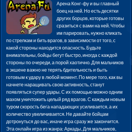
Арена Конг-фу и вы главный
боец на ней. Но есть десятки
других борцов, которые готовы
сразиться с вами на ней. Чтобы
им парировать, нужно кликать
по стрелкам и бить врагов, в зависимости от того, с
какой стороны находится опасность. Будьте
внимательны, бойцы бегут быстро, иногда с каждой
стороны по очереди, а порой хаотично. Для мальчиков
в экшене важно не терять бдительность и быть
готовым к удару в любой момент. По мере того, как вы
начнете наращивать свою активность, станут
появляться супер удары. С их помощью можно одним
махом уничтожить целый ряд врагов. С каждым новым
туром скорость бега нападающих усиливается, а их
количество увеличивается. Не давайте бойцам
дотронуться до вас, иначе игра сразу же закончится.
Эта онлайн игра из жанра: Аркады, Для мальчиков,