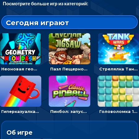
Посмотрите больше игр из категорий:
Сегодня играют
Неоновая геометрия: прыгай через препятствия и собирай шары
Пазл Пещерного человека: сложи фрагменты и получи картинку
Стрелялка Танковые войны: бить по танку врага, чтобы уничтожить зло
Гиперказуалка Летающая чашка кофе: двигаться и собирать кубики сахара
Пинбол: запускать шарик, чтобы выбивать очки
Головоломка 10х10
Об игре