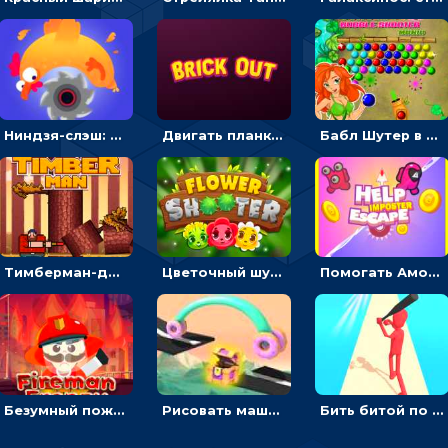
Ниндзя-слэш: запускай оружие по целям и становись мастером сюрикенов
Двигать планку и бить шариком по цветным блокам - гиперказуальная
Бабл Шутер в джунглях: стрелять шариками по цветным целям
Тимберман-дровосек: меняй сторону и руби дерево
Цветочный шутер: стрелять пчелками по цветам
Помогать Амонг Ас бежать из комнаты через преграды - приключения
Безумный пожарный: направлять шланг, чтобы тушить горящие бревна
Рисовать машину и выигрывать гонку - для мальчиков
Бить битой по шарику, чтобы сбивать кубики с буквами на пути к финишу - 3D