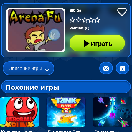
36
Рейтинг: (0)
Играть
Описание игры
Похожие игры
Красный шарик-герой в бегах: прыгать, чтобы избегать препятствий
Стрелялка Танковые войны: бить по танку врага, чтобы уничтожить зло
Галаксинос: стрелялка в космосе по врагам