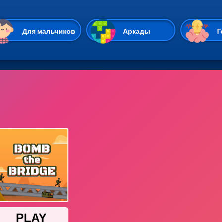
Перейти к основному содержан
Для мальчиков
Аркады
Г
Казуальные
Веселые
Стрелялки
Спортивные
Гонки
Unity
Экшены
Мультиплеер
Симуляторы
Стратегии
ИО
Пасьянс
Леди Баг и Супе