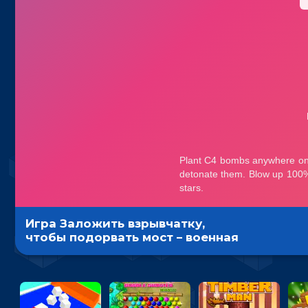
Игра Заложить взрывчатку,
чтобы подорвать мост – военная
стратегия