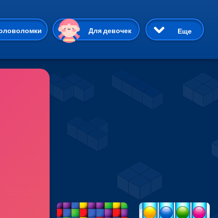
ию
оловоломки
Для девочек
Еще
3D
Приключения
Три в ряд
Пазлы
На двоих
Раскраски
Карточные
Драки
р Кот
Майнкрафт