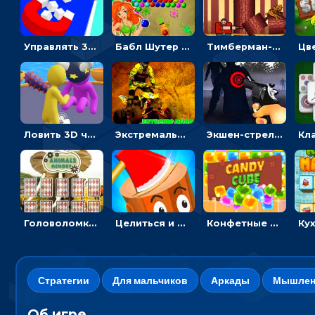
Управлять 3D магнитом, чтобы собирать фигуры и сбрасывать в пропасть
Бабл Шутер в джунглях: стрелять шариками по цветным целям
Тимберман-дровосек: меняй сторону и руби дерево
Ловить 3D человечком своего цвета и собирать драгоценности - гиперказуалка
Экстремальные пазлы с квадроциклами: собирать крутые тачки
Экшен-стрелялка по зомби: целиться и попадать в бегущих монстров
Головоломка с животными: переворачивать карточки, чтобы находить пару
Целиться и метать топор в 3D мишени
Конфетные кубики: двигать сладости в сторону, чтобы стрелять по целям
Стратегии
Для мальчиков
Аркады
Мышлен
Об игре