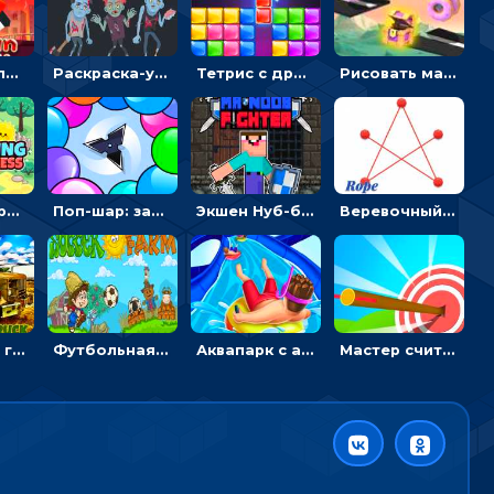
Безумный пожарный: направлять шланг, чтобы тушить горящие бревна
Раскраска-ужастик: разукрась зомби и скелетов
Тетрис с драгоценными камнями: расставляй блоки, чтобы получить линию - головоломка
Рисовать машину и выигрывать гонку - для мальчиков
Кликер Фермерский бизнес: расти овощи, чтобы богатеть
Поп-шар: запускать колючку, чтобы лопать воздушные шарики
Экшен Нуб-боец: прыгать через препятствия или бить врагов мечом
Веревочный мастер: двигай узелки и развязывай их
Армейские грузовики в пазлах: собери военную машину
Футбольная ферма: бей по мячу, чтобы забивать в ворота и ловить звезды
Аквапарк с акулами: жми, чтобы лететь к финишу по волнам
Мастер считать стрелы: увеличивать запас, чтобы поразить больше целей