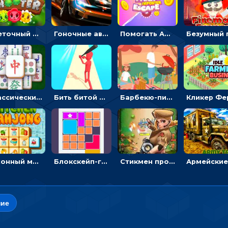
Цветочный шутер: стрелять пчелками по цветам
Гоночные авто в пазлах: разбей картинку и собери снова
Помогать Амонг Ас бежать из комнаты через преграды - приключения
Классический маджонг на время: находить пары одинаковых плиток, чтобы расчищать поле
Бить битой по шарику, чтобы сбивать кубики с буквами на пути к финишу - 3D
Барбекю-пикник: искать скрытые предметы на картинках - головоломка
Кухонный маджонг: соединять пары посуды и расчищать поле
Блокскейп-головоломка: двигать блоки, чтобы достать элемент со звездой
Стикмен против Зомби: стрелять в зомби и развивать воина
ие