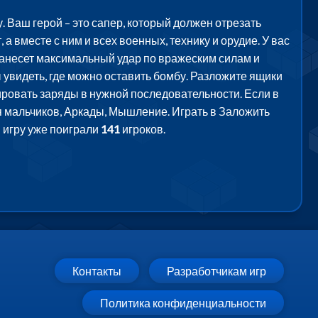
 Ваш герой – это сапер, который должен отрезать
а вместе с ним и всех военных, технику и орудие. У вас
нанесет максимальный удар по вражеским силам и
 увидеть, где можно оставить бомбу. Разложите ящики
ировать заряды в нужной последовательности. Если в
ля мальчиков, Аркады, Мышление. Играть в Заложить
В игру уже поиграли
141
игроков.
Контакты
Разработчикам игр
Политика конфиденциальности