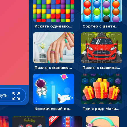
Искать одинаковые блоки и убирать их - головоломка на внимание
Сортер с цветными шариками: размещать в колбах по цвету
Пазлы с маникюром: собери идеальный рисунок для ногтей
Пазлы с машинами Форд: собирать картинки и открывать новые
нуть
Космический побег: двигать космонавта, чтобы попасть к кораблю
Три в ряд: Магические рождественские драгоценности