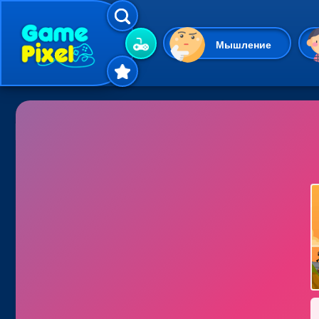
Мышление
Гиперказуальные
Одевалки
Шарики
Маджонг
Кликеры