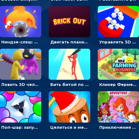
Ниндзя-слэш: запускай оружие по целям и становись мастером сюрикенов
Двигать планку и бить шариком по цветным блокам - гиперказуальная
Управлять 3D магнитом, чтобы собирать фигуры и сбрасывать в пропасть
Ловить 3D человечком своего цвета и собирать драгоценности - гиперказуалка
Бить битой по шарику, чтобы сбивать кубики с буквами на пути к финишу - 3D
Кликер Фермерский бизнес: расти овощи, чтобы богатеть
Поп-шар: запускать колючку, чтобы лопать воздушные шарики
Целиться и метать топор в 3D мишени
Приключения Клуба Винкс: менять дорожки, чтобы собирать кристаллы