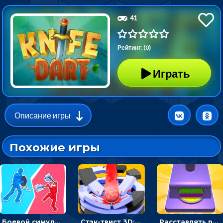
41
Рейтинг: (0)
Играть
Описание игры
Похожие игры
Боевой симулятор 3D: повтори позу рыцаря и победи врага
Стэк-твист 3D: тапай по шарику, чтобы разбивать платформы
Расставлять резиновые кубики, чтобы делать поп-ит - гиперказуальные