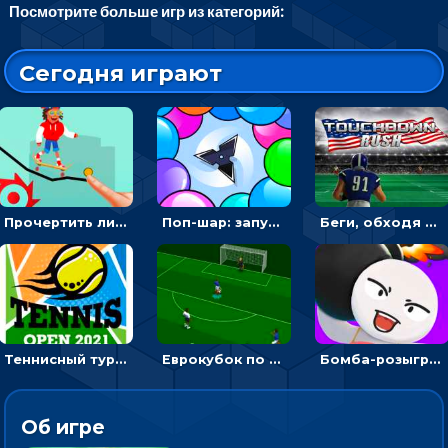
Посмотрите больше игр из категорий:
Сегодня играют
Прочертить линию, чтобы проехать на скейте, через преграды к финишу - для мальчиков
Поп-шар: запускать колючку, чтобы лопать воздушные шарики
Беги, обходя соперников и собирай бонусы - американский футбол
Теннисный турнир: подавать или отбивать шарик ракеткой
Еврокубок по футболу 2021 в 3D: пасуй мяч и бей по воротам соперника
Бомба-розыгрыш: передавай и беги – 3D гиперказуалка
Об игре