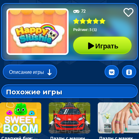
72
Рейтинг: 5 (1)
Играть
Описание игры
Похожие игры
Сладкий бум: тапнуть, чтобы взорвать желейки - головоломка
Пазлы с машинами Форд: собирать картинки и открывать новые
Пазлы с маникюром: собери идеальный рисунок для ногтей