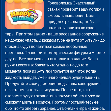
Головоломка Счастливый
стакан проверит вашу логику и
скорость мышления. Вам
придется рисовать, чтобы
наливать напиток до краев
тары. При этом важно - ваше рисованное сооружение
не должно упасть. В каждом туре на пути от бутылки до
стакана будут появляться самые необычные
преграды. Планочки, геометрические фигуры и многое
другое. Все они мешают выполнить задание. Ваша
ручка может изобразить что угодно, но до того
момента, пока из бутылки польется напиток. Когда
жидкость выйдет, уже ничего нельзя будет изменить.
Продумайте свои движения, ведь ваша конструкция
не останется только рисунком. После того, как вы
оторвете руку от экрана, она получит объем и уже не
сможет парить в воздухе. Поэтому постарайтесь ее
обо что-то опереть заранее. Эта онлайн игра из жанра: