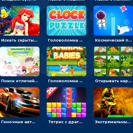
Искать скрытый алфавит на картинках с мультяшными героями - головоломка для детей
Головоломка с часами для детей: читать время по циферблату
Космический побег: двигать космонавта, чтобы попасть к кораблю
Поиск отличий на картинках с детьми - головоломка
Головоломка Звери-малыши: открывай карточки по очереди, чтобы найти одинаковые
Открывать картинки с динозаврами и складывать в пары по памяти - головоломка
Гоночные авто в пазлах: разбей картинку и собери снова
Тетрис с драгоценными камнями: расставляй блоки, чтобы получить линию - головоломка
Экстремальные пазлы с квадроциклами: собирать крутые тачки