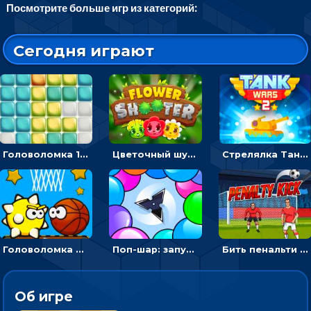
Посмотрите больше игр из категорий:
Сегодня играют
Головоломка 10х10
Цветочный шутер: стрелять пчелками по цветам
Стрелялка Танковые войны: бить по танку врага, чтобы уничтожить зло
Головоломка Невероятный баскетбол: проложить путь и отправить мяч в корзину
Поп-шар: запускать колючку, чтобы лопать воздушные шарики
Бить пенальти по воротам или мишеням - спортивная аркада
Об игре