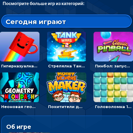
Посмотрите больше игр из категорий:
Сегодня играют
Гиперказуалка Летающая чашка кофе: двигаться и собирать кубики сахара
Стрелялка Танковые войны: бить по танку врага, чтобы уничтожить зло
Пинбол: запускать шарик, чтобы выбивать очки
Неоновая геометрия: прыгай через препятствия и собирай шары
Похитители денег: управляйте друзьями и соберите все мешки с долларами
Головоломка 10х10
Об игре