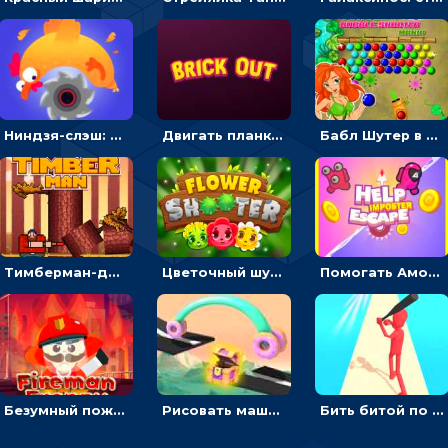
Ниндзя-слэш: запускай оружие по целям и становись мастером сюрикенов
Двигать планку и бить шариком по цветным блокам - гиперказуальная
Бабл Шутер в джунглях: стрелять шариками по цветным целям
Тимберман-дровосек: меняй сторону и руби дерево
Цветочный шутер: стрелять пчелками по цветам
Помогать Амонг Ас бежать из комнаты через преграды - приключения
Безумный пожарный: направлять шланг, чтобы тушить горящие бревна
Рисовать машину и выигрывать гонку - для мальчиков
Бить битой по шарику, чтобы сбивать кубики с буквами на пути к финишу - 3D