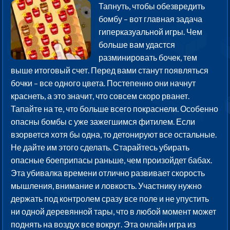
Тапнуть, чтобы обезвредить
бомбу – вот главная задача
гиперказуальной игры. Чем
больше вам удастся
разминировать бочек, тем
выше итоговый счет. Перед вами станут появляться
бочки – все одного цвета. Постепенно они начнут
краснеть, а это значит, что совсем скоро рванет.
Тапайте на те, что больше всего покраснели. Особенно
опасны бомбы с уже зажегшимся фитилем. Если
взорвется хотя бы одна, то детонируют все остальные.
Не дайте им этого сделать. Старайтесь убирать
опасные боеприпасы раньше, чем произойдет бабах.
Эта убивалка времени отлично развивает скорость
мышления, внимание и ловкость. Участнику нужно
держать под контролем сразу все поле и не упустить
ни одной деревянной тары, что в любой момент может
поднять на воздух все вокруг. Эта онлайн игра из