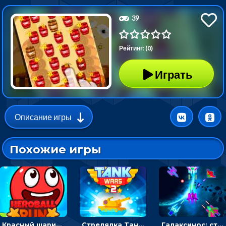
39
Рейтинг: (0)
Играть
Описание игры
Похожие игры
Красный шарик-герой в бегах: прыгать, чтобы избегать препятствий
Стрелялка Танковые войны: бить по танку врага, чтобы уничтожить зло
Галаксинос: стрелялка в космосе по врагам