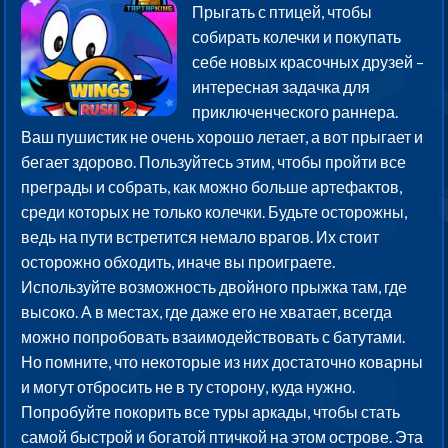
Прыгать с птицей, чтобы
собирать колечки и покупать
себе новых красочных друзей –
интересная задачка для
приключенческого раннера.
Ваш пушистик не очень хорошо летает, а вот прыгает и
бегает здорово. Пользуйтесь этим, чтобы пройти все
преграды и собрать, как можно больше артефактов,
среди которых не только колечки. Будьте осторожны,
ведь на пути встретится немало врагов. Их стоит
осторожно обходить, иначе вы проиграете.
Используйте возможность двойного прыжка там, где
высоко. А в местах, где даже его не хватает, всегда
можно попробовать взаимодействовать с батутами.
Но помните, что некоторые из них достаточно коварны
и могут отбросить не в ту сторону, куда нужно.
Попробуйте покорить все туры аркады, чтобы стать
самой быстрой и богатой птичкой на этом острове. Эта