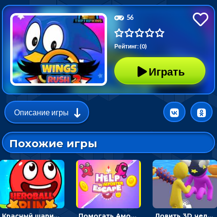
56
Рейтинг: (0)
Играть
Описание игры
Похожие игры
Красный шарик-герой в бегах: прыгать, чтобы избегать препятствий
Помогать Амонг Ас бежать из комнаты через преграды - приключения
Ловить 3D человечком своего цвета и собирать драгоценности - гиперказуалка