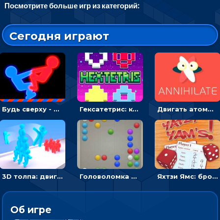
Посмотрите больше игр из категорий:
Сегодня играют
Будь сверху - борись с другом и выигрывай
Гексатетрис: кидать блок, чтобы складывать три в ряд - головоломка
Двигать атомы, чтобы соединить – головоломка
3D толпа: двигаться и собирать цветных человечков
Головоломка Линии: собери шарики в ряд из 5
Яхтзи Ямс: бросай кости и набери очков больше, чем у соперников
Об игре