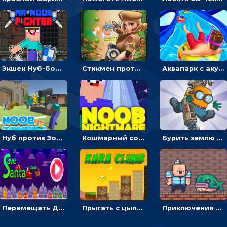
Экшен Нуб-боец: прыгать через препятствия или бить врагов мечом
Стикмен против Зомби: стрелять в зомби и развивать воина
Аквапарк с акулами: жми, чтобы лететь к финишу по волнам
Нуб против Зомби: направлять линию на врага и бить молотом
Кошмарный сон Нуба: балансируй, чтобы выжить
Бурить землю с миньоном, чтобы собирать ископаемые - приключения
Перемещать Деда Мороза с оленями, чтобы стрелять по снеговикам - приключения
Прыгать с цыпленком по столбикам вверх, чтобы собирать время - гиперказуальные
Приключения Пиратские бомбы: собирать взрывчатку, пока не поднялась вода