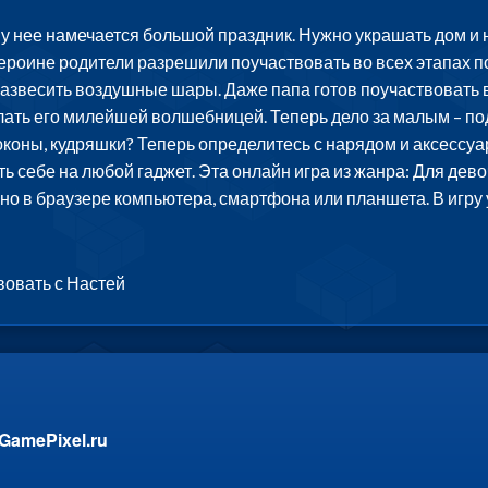
 у нее намечается большой праздник. Нужно украшать дом и 
 героине родители разрешили поучаствовать во всех этапах п
развесить воздушные шары. Даже папа готов поучаствовать 
ать его милейшей волшебницей. Теперь дело за малым – под
оконы, кудряшки? Теперь определитесь с нарядом и аксессуар
ь себе на любой гаджет. Эта онлайн игра из жанра: Для дево
жно в браузере компьютера, смартфона или планшета. В игру
вовать с Настей
GamePixel.ru