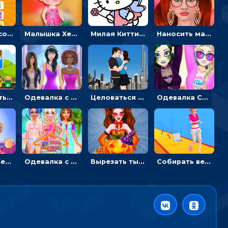
Двигать и соединять пазлы по смыслу - головоломка для детей
Малышка Хейзел заболела ветрянкой: вызывать доктора и лечить
Милая Китти для девочек: поиск отличий на картинках
Наносить макияж и делать прическу для корейской принцессы
Перемещать героя с корзиной или собирать мусор - гиперказуальная
Одевалка с разными стилями: переодевать, красить и выигрывать конкурс красоты
Целоваться или отвлекать прохожих от пары - гиперказуальные
Одевалка Сражение для девочек-принцесс: софт против гранжа
Малышка Хейзел ухаживает за попугаем: лечить и развлекать птичку
Одевалка с принцессами на пляже
Вырезать тыкву и одевать Харли Квинн - одевалка с карвингом
Собирать вещи и преображать девочку, чтобы покорить парня – гиперказуалка