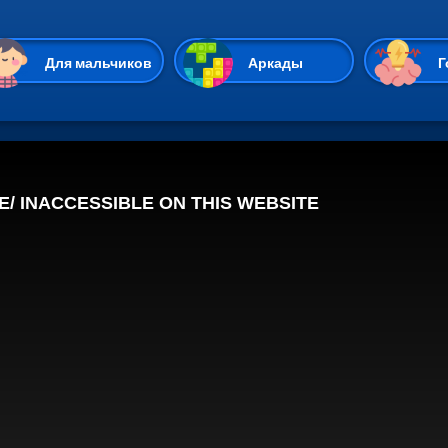
Перейти к основному содержан
Для мальчиков
Аркады
Г
Казуальные
Веселые
Стрелялки
Спортивные
Гонки
Unity
Экшены
Мультиплеер
Симуляторы
Стратегии
ИО
Пасьянс
Леди Баг и Супе