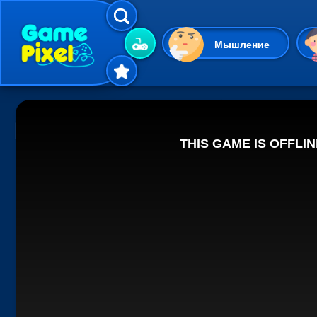
Мышление
Гиперказуальные
Одевалки
Шарики
Маджонг
Кликеры