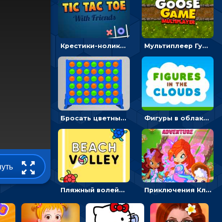
Крестики-нолики мультиплеер: найди соперника и сразись
Мультиплеер Гусь: кидай кости и шагай к финишу
Бросать цветные диски и складывать линии - головоломка
Фигуры в облаках: подбери предмет по очертанию – головоломка
нуть
Пляжный волейбол с черепахами: лови мяч и пасуй сопернику
Приключения Клуба Винкс: менять дорожки, чтобы собирать кристаллы