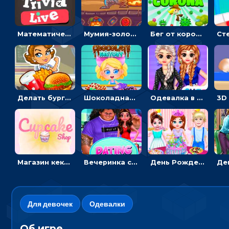
Математическая викторина мультиплеер: решать примеры на время
Мумия-золотоискатель: закидывать бинты, чтобы доставать сокровища
Бег от коронавируса: держать дистанцию, чтобы не заразиться
Делать бургеры, чтобы открывать новые ингредиенты - для девочек
Шоколадная фабрика для девочек: лущить бобы, готовить и украшать сладости
Одевалка в точку и полоску: создавать образы для принцесс и фотографировать
Магазин кексов: повторять сладости с картинки или продавать вкусняшки
Вечеринка свиданий: одевалка для влюбленных
День Рождения Тейлор: печь торт для девочки или наряжать именинницу
Для девочек
Одевалки
Об игре