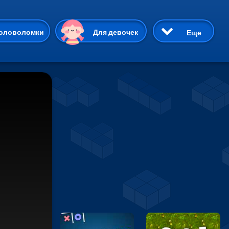
ию
оловоломки
Для девочек
Еще
3D
Приключения
Три в ряд
Пазлы
На двоих
Раскраски
Карточные
Драки
р Кот
Майнкрафт