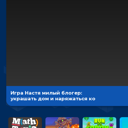
Игра Настя милый блогер:
украшать дом и наряжаться ко
Дню Рождения - для девочек