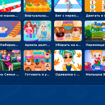
Стек-маникюр для девочек: красить ногти и избегать пил
Виртуальный питомец: ухаживать, кормить, купать рыжего кота
Бег с переодеванием: ловить одежду и повторять модные образы - для девочек
3D Лабиринт хомяка: проходить полосу препятствий, чтобы получать вкусняшки
Ариэль шьет свадебные платья для принцесс в салоне - одевалка
Убирать на кухне, готовить и печь кексы - для девочек
День Семьи Ледяной принцессы: убираться в доме и ухаживать за малышами - для девочек
Готовить и украшать десерт на Хэллоуин - для девочек
Одевалка с яркими осенними нарядами: собирать образ для прогулки