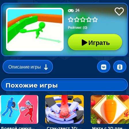
24
Рейтинг: (0)
Играть
Описание игры
Похожие игры
Боевой симулятор 3D: повтори позу рыцаря и победи врага
Стэк-твист 3D: тапай по шарику, чтобы разбивать платформы
Матч с 3D плитками: раскладывать одинаковые предметы в окошки по три в ряд