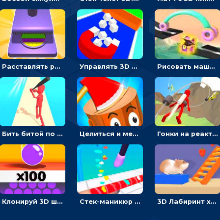
Расставлять резиновые кубики, чтобы делать поп-ит - гиперказуальные
Управлять 3D магнитом, чтобы собирать фигуры и сбрасывать в пропасть
Рисовать машину и выигрывать гонку - для мальчиков
Бить битой по шарику, чтобы сбивать кубики с буквами на пути к финишу - 3D
Целиться и метать топор в 3D мишени
Гонки на реактивном ранце: избегать преград, чтобы лететь к финишу
Клонируй 3D шарики и сливай их в воронку
Стек-маникюр для девочек: красить ногти и избегать пил
3D Лабиринт хомяка: проходить полосу препятствий, чтобы получать вкусняшки