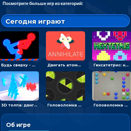
Посмотрите больше игр из категорий:
Сегодня играют
Будь сверху - борись с другом и выигрывай
Двигать атомы, чтобы соединить – головоломка
Гексатетрис: кидать блок, чтобы складывать три в ряд - головоломка
3D толпа: двигаться и собирать цветных человечков
Головоломка Ломтики: уложи фрагменты и получи круг
Головоломка Линии: собери шарики в ряд из 5
Об игре