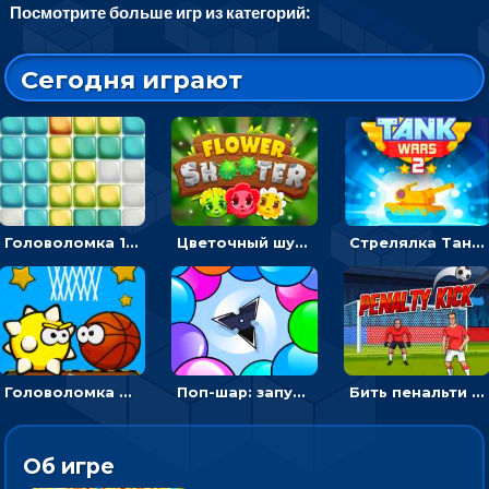
Посмотрите больше игр из категорий:
Сегодня играют
Головоломка 10х10
Цветочный шутер: стрелять пчелками по цветам
Стрелялка Танковые войны: бить по танку врага, чтобы уничтожить зло
Головоломка Невероятный баскетбол: проложить путь и отправить мяч в корзину
Поп-шар: запускать колючку, чтобы лопать воздушные шарики
Бить пенальти по воротам или мишеням - спортивная аркада
Об игре