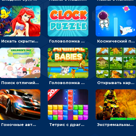
Искать скрытый алфавит на картинках с мультяшными героями - головоломка для детей
Головоломка с часами для детей: читать время по циферблату
Космический побег: двигать космонавта, чтобы попасть к кораблю
Поиск отличий на картинках с детьми - головоломка
Головоломка Звери-малыши: открывай карточки по очереди, чтобы найти одинаковые
Открывать картинки с динозаврами и складывать в пары по памяти - головоломка
Гоночные авто в пазлах: разбей картинку и собери снова
Тетрис с драгоценными камнями: расставляй блоки, чтобы получить линию - головоломка
Экстремальные пазлы с квадроциклами: собирать крутые тачки