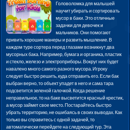
Головоломка для малышей
научит убирать и сортировать
мусор в баки. Это отличные
задачки для девочек и
мальчиков. Они помогают
привить хорошие манеры и развить мышление. В
каждом туре сортера перед глазами возникнут два
мусорных бака. Например, бумага и органика, пластик
и стекло, железо и электроприборы. Вокруг них будет
навалено много самого разного мусора. Игроку
следует быстро решить, куда отправить его. Если бак
выбран верно, то объект упадет в него и сама тара
подсветится зеленой галочкой. Когда решение
неправильное, то на баке высветится красный крестик,
а мусор займет свое место. Постарайтесь быстро
убрать территорию, не ошибаясь в своих выводах. Как
только вы справитесь с одной задачей, то
автоматически перейдете на следующий тур. Эта