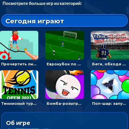
Посмотрите больше игр из категорий:
Сегодня играют
Прочертить линию, чтобы проехать на скейте, через преграды к финишу - для мальчиков
Еврокубок по футболу 2021 в 3D: пасуй мяч и бей по воротам соперника
Беги, обходя соперников и собирай бонусы - американский футбол
Теннисный турнир: подавать или отбивать шарик ракеткой
Бомба-розыгрыш: передавай и беги – 3D гиперказуалка
Поп-шар: запускать колючку, чтобы лопать воздушные шарики
Об игре