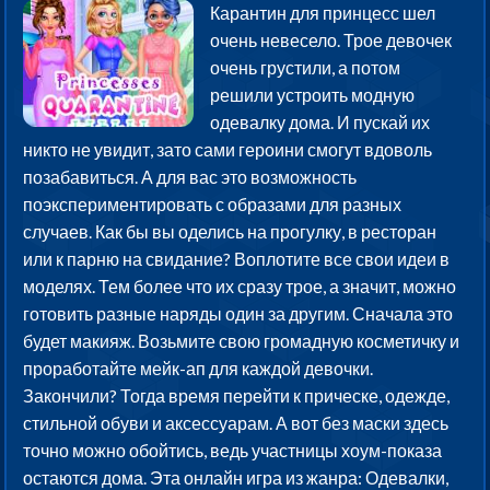
Карантин для принцесс шел
очень невесело. Трое девочек
очень грустили, а потом
решили устроить модную
одевалку дома. И пускай их
никто не увидит, зато сами героини смогут вдоволь
позабавиться. А для вас это возможность
поэкспериментировать с образами для разных
случаев. Как бы вы оделись на прогулку, в ресторан
или к парню на свидание? Воплотите все свои идеи в
моделях. Тем более что их сразу трое, а значит, можно
готовить разные наряды один за другим. Сначала это
будет макияж. Возьмите свою громадную косметичку и
проработайте мейк-ап для каждой девочки.
Закончили? Тогда время перейти к прическе, одежде,
стильной обуви и аксессуарам. А вот без маски здесь
точно можно обойтись, ведь участницы хоум-показа
остаются дома. Эта онлайн игра из жанра: Одевалки,