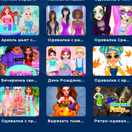
Ариэль шьет свадебные платья для принцесс в салоне - одевалка
Одевалка с разными стилями: переодевать, красить и выигрывать конкурс красоты
Одевалка Сражение для девочек-принцесс: софт против гранжа
Вечеринка свиданий: одевалка для влюбленных
День Рождения Тейлор: печь торт для девочки или наряжать именинницу
Одевалка с яркими осенними нарядами: собирать образ для прогулки
Одевалка с принцессами на пляже
Вырезать тыкву и одевать Харли Квинн - одевалка с карвингом
Ретро-одевалка: Принцессы преображаются в стиле фанк