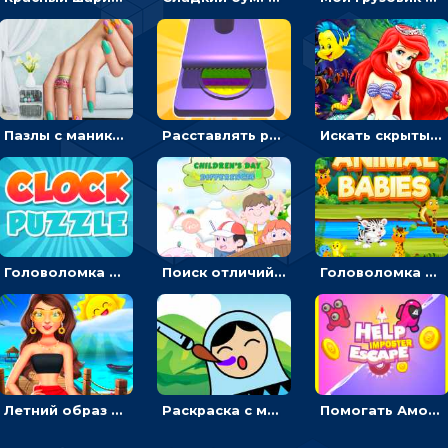
Пазлы с маникюром: собери идеальный рисунок для ногтей
Расставлять резиновые кубики, чтобы делать поп-ит - гиперказуальные
Искать скрытый алфавит на картинках с мультяшными героями - головоломка для детей
Головоломка с часами для детей: читать время по циферблату
Поиск отличий на картинках с детьми - головоломка
Головоломка Звери-малыши: открывай карточки по очереди, чтобы найти одинаковые
Летний образ для подруг: переодевать девочек для прогулки
Раскраска с матрешками для девочек
Помогать Амонг Ас бежать из комнаты через преграды - приключения