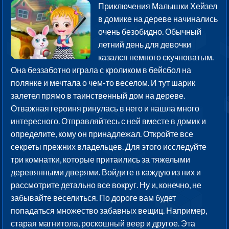
Приключения Малышки Хейзел
в домике на дереве начинались
очень безобидно. Обычный
летний день для девочки
казался немного скучноватым.
Она беззаботно играла с кроликом в бейсбол на
полянке и мечтала о чем-то веселом. И тут шарик
залетел прямо в таинственный дом на дереве.
Отважная героиня ринулась в него и нашла много
интересного. Отправляйтесь с ней вместе в домик и
определите, кому он принадлежал. Откройте все
секреты прежних владельцев. Для этого исследуйте
три комнатки, которые притаились за тяжелыми
деревянными дверями. Войдите в каждую из них и
рассмотрите детально все вокруг. Ну и, конечно, не
забывайте веселиться. По дороге вам будет
попадаться множество забавных вещиц. Например,
старая магнитола, роскошный веер и другое. Эта