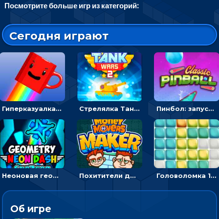
Посмотрите больше игр из категорий:
Сегодня играют
Гиперказуалка Летающая чашка кофе: двигаться и собирать кубики сахара
Стрелялка Танковые войны: бить по танку врага, чтобы уничтожить зло
Пинбол: запускать шарик, чтобы выбивать очки
Неоновая геометрия: прыгай через препятствия и собирай шары
Похитители денег: управляйте друзьями и соберите все мешки с долларами
Головоломка 10х10
Об игре