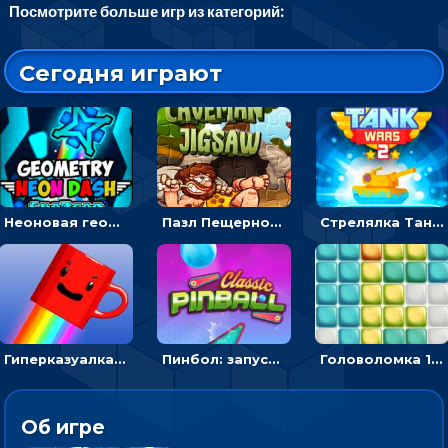
Посмотрите больше игр из категорий:
Сегодня играют
Неоновая геометрия: прыгай через препятствия и собирай шары
Пазл Пещерного человека: сложи фрагменты и получи картинку
Стрелялка Танковые войны: бить по танку врага, чтобы уничтожить зло
Гиперказуалка Летающая чашка кофе: двигаться и собирать кубики сахара
Пинбол: запускать шарик, чтобы выбивать очки
Головоломка 10х10
Об игре