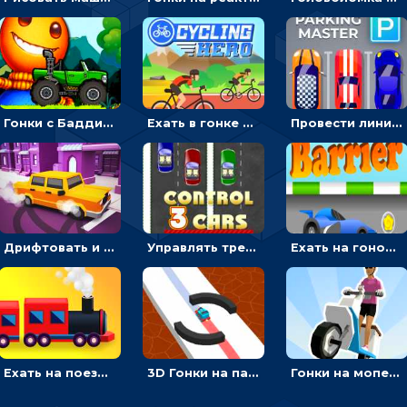
Гонки с Бадди: ехать на джипе и собирать монеты
Ехать в гонке на велосипедах через трамплины к финишу на скорость - спортивные
Провести линию, чтобы припарковать машину на место и собрать монеты - гонки
Дрифтовать и парковаться на городской трассе - гонки
Управлять тремя машинками в разных рядах на трассе - гонки
Ехать на гоночной машине, чтобы обходить преграды и собирать звезды - для мальчиков
Ехать на поезде, через препятствия и собирать пассажиров - для мальчиков
3D Гонки на паровозике: ехать по линии или обходить преграды
Гонки на мопеде с курьером: менять полосы движения, чтобы собирать деньги