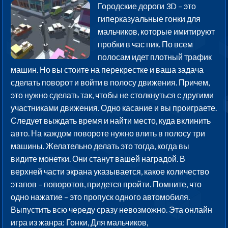
Городские дороги 3D – это
гиперказуальные гонки для
мальчиков, которые имитируют
пробки в час пик. По всем
полосам идет плотный трафик
машин. Но вы стоите на перекрестке и ваша задача
сделать поворот и войти в полосу движения. Причем,
это нужно сделать так, чтобы не столкнуться с другими
участниками движения. Одно касание и вы проиграете.
Следует выждать время и найти место, куда вклинить
авто. На каждом повороте нужно влить в полосу три
машины. Желательно делать это тогда, когда вы
видите монетки. Они станут вашей наградой. В
верхней части экрана указывается, какое количество
этапов – поворотов, придется пройти. Помните, что
одно нажатие – это пропуск одного автомобиля.
Выпустить всю череду сразу невозможно. Эта онлайн
игра из жанра: Гонки, Для мальчиков,