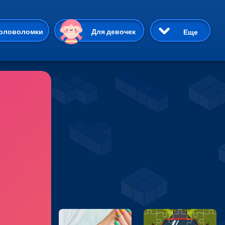
ию
оловоломки
Для девочек
Еще
3D
Приключения
Три в ряд
Пазлы
На двоих
Раскраски
Карточные
Драки
р Кот
Майнкрафт