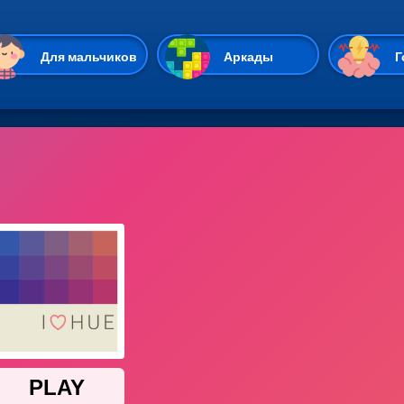
Перейти к основному содержан
Для мальчиков
Аркады
Г
Казуальные
Веселые
Стрелялки
Спортивные
Гонки
Unity
Экшены
Мультиплеер
Симуляторы
Стратегии
ИО
Пасьянс
Леди Баг и Супе