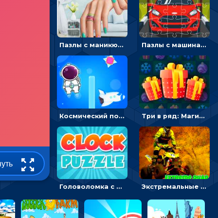
Пазлы с маникюром: собери идеальный рисунок для ногтей
Пазлы с машинами Форд: собирать картинки и открывать новые
Космический побег: двигать космонавта, чтобы попасть к кораблю
Три в ряд: Магические рождественские драгоценности
нуть
Головоломка с часами для детей: читать время по циферблату
Экстремальные пазлы с квадроциклами: собирать крутые тачки