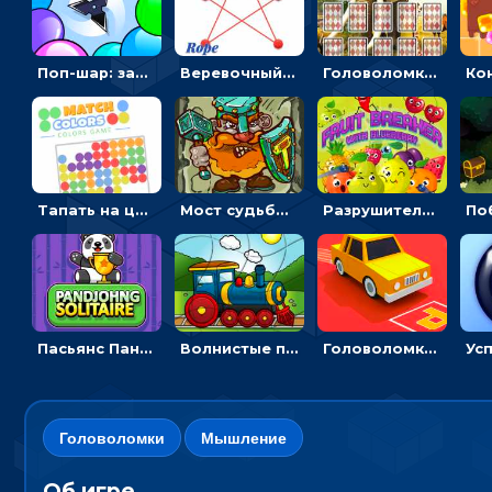
Поп-шар: запускать колючку, чтобы лопать воздушные шарики
Веревочный мастер: двигай узелки и развязывай их
Головоломка с животными: переворачивать карточки, чтобы находить пару
Тапать на цветные точки, чтобы взрывать одинаковые - три в ряд
Мост судьбы: прыгать по платформам и бить молотом орков
Разрушитель фруктов: стрелять ягодами по ананасам
Пасьянс Панджонг: собирать карты по порядку, чтобы очистить поле
Волнистые пазлы с транспортом: собирай картинку из частей
Головоломка Парк-стоянка: рисовать линии, чтобы парковать машины
Головоломки
Мышление
Об игре