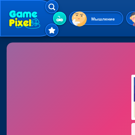
Мышление
Гиперказуальные
Одевалки
Шарики
Маджонг
Кликеры