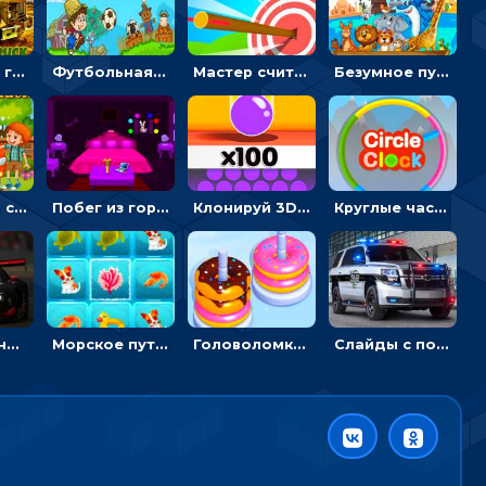
Армейские грузовики в пазлах: собери военную машину
Футбольная ферма: бей по мячу, чтобы забивать в ворота и ловить звезды
Мастер считать стрелы: увеличивать запас, чтобы поразить больше целей
Безумное путешествие друзей по миру: собирать пазлы из фото с животными
Автомойка со скрытыми звездами: ищи на время
Побег из горной деревни: решай головоломки, чтобы открыть ворота
Клонируй 3D шарики и сливай их в воронку
Круглые часы: ловить цветную стрелку в одинаковом участке циферблата
Пазлы с гоночными автомобилями: собери свой болид по частям
Морское путешествие: двигай блоки, чтобы соединять одинаковые по три в ря
Головоломка Сортер пончиков: двигать и соединять по цвету
Слайды с полицейскими машинами: перемещать пазлы, чтобы собрать картинку