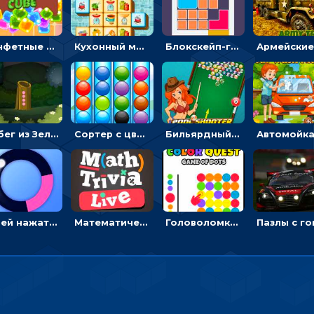
Конфетные кубики: двигать сладости в сторону, чтобы стрелять по целям
Кухонный маджонг: соединять пары посуды и расчищать поле
Блокскейп-головоломка: двигать блоки, чтобы достать элемент со звездой
Побег из Зеленого парка: решай ребусы, чтобы выбраться на свободу
Сортер с цветными шариками: размещать в колбах по цвету
Бильярдный пул: стрелять шариками, чтобы взрывать одинаковые
Успей нажать: кликай, чтобы попасть в цветной сектор круга
Математическая викторина мультиплеер: решать примеры на время
Головоломка Цветной квест: тапай по цветным точкам и перекрашивай поле