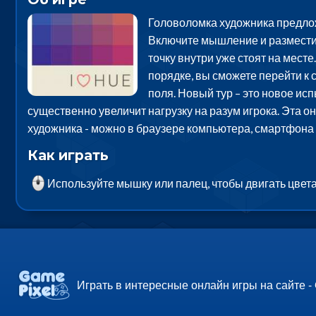
Головоломка художника предлож
Включите мышление и разместите
точку внутри уже стоят на месте
порядке, вы сможете перейти к 
поля. Новый тур – это новое ис
существенно увеличит нагрузку на разум игрока. Эта о
художника - можно в браузере компьютера, смартфона 
Как играть
Используйте мышку или палец, чтобы двигать цвета
Играть в интересные онлайн игры на сайте -