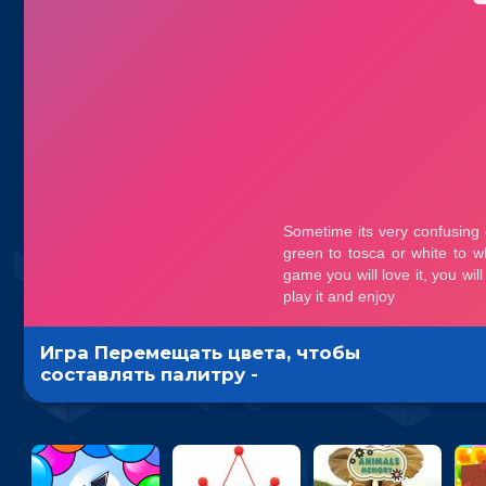
Игра Перемещать цвета, чтобы
составлять палитру -
головоломка художника