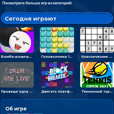
Посмотрите больше игр из категорий:
Сегодня играют
Бомба-розыгрыш: передавай и беги – 3D гиперказуалка
Головоломка 10х10
Классические судоку: реши 30 уровней головоломки
Проведи одну линию и повтори фигуру - головоломка
Двигать платформу и отбивать мячики или ловить бонусы
Теннисный турнир: подавать или отбивать шарик ракеткой
Об игре