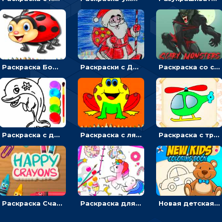
Раскраска Божья коровка: выбирать цвета и разукрашивать насекомых
Раскраски с Дедом Морозом: разрисовывать зимнего волшебника
Раскраска со страшилками - для мальчиков
Раскраска с дельфинами: разукрашивать рыб и фотографировать
Раскраска с лягушатами: выбирать жабу и красить
Раскраска с транспортом для мальчиков
Раскраска Счастливые мелки: выбирать и раскрашивать по образцу
Раскраска для девочек Милый единорог: кликать и разукрашивать
Новая детская книжка-раскраска: выбирать и рисовать