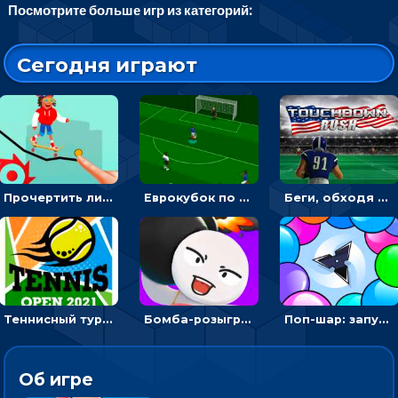
Посмотрите больше игр из категорий:
Сегодня играют
Прочертить линию, чтобы проехать на скейте, через преграды к финишу - для мальчиков
Еврокубок по футболу 2021 в 3D: пасуй мяч и бей по воротам соперника
Беги, обходя соперников и собирай бонусы - американский футбол
Теннисный турнир: подавать или отбивать шарик ракеткой
Бомба-розыгрыш: передавай и беги – 3D гиперказуалка
Поп-шар: запускать колючку, чтобы лопать воздушные шарики
Об игре