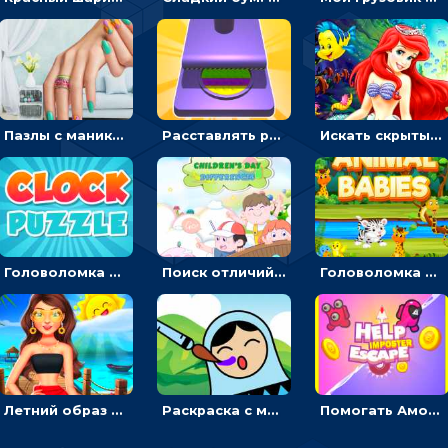
Пазлы с маникюром: собери идеальный рисунок для ногтей
Расставлять резиновые кубики, чтобы делать поп-ит - гиперказуальные
Искать скрытый алфавит на картинках с мультяшными героями - головоломка для детей
Головоломка с часами для детей: читать время по циферблату
Поиск отличий на картинках с детьми - головоломка
Головоломка Звери-малыши: открывай карточки по очереди, чтобы найти одинаковые
Летний образ для подруг: переодевать девочек для прогулки
Раскраска с матрешками для девочек
Помогать Амонг Ас бежать из комнаты через преграды - приключения