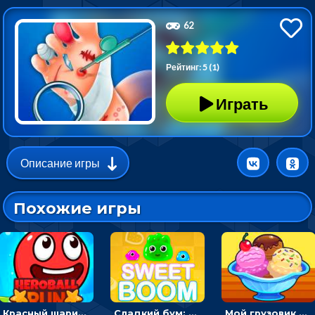
62
Рейтинг: 5 (1)
Играть
Описание игры
Похожие игры
Красный шарик-герой в бегах: прыгать, чтобы избегать препятствий
Сладкий бум: тапнуть, чтобы взорвать желейки - головоломка
Мой грузовик с мороженным: принимать заказы и готовить десерты