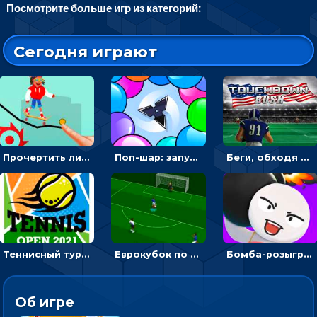
Посмотрите больше игр из категорий:
Сегодня играют
Прочертить линию, чтобы проехать на скейте, через преграды к финишу - для мальчиков
Поп-шар: запускать колючку, чтобы лопать воздушные шарики
Беги, обходя соперников и собирай бонусы - американский футбол
Теннисный турнир: подавать или отбивать шарик ракеткой
Еврокубок по футболу 2021 в 3D: пасуй мяч и бей по воротам соперника
Бомба-розыгрыш: передавай и беги – 3D гиперказуалка
Об игре