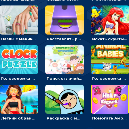
Пазлы с маникюром: собери идеальный рисунок для ногтей
Расставлять резиновые кубики, чтобы делать поп-ит - гиперказуальные
Искать скрытый алфавит на картинках с мультяшными героями - головоломка для детей
Головоломка с часами для детей: читать время по циферблату
Поиск отличий на картинках с детьми - головоломка
Головоломка Звери-малыши: открывай карточки по очереди, чтобы найти одинаковые
Летний образ для подруг: переодевать девочек для прогулки
Раскраска с матрешками для девочек
Помогать Амонг Ас бежать из комнаты через преграды - приключения