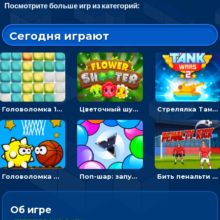
Посмотрите больше игр из категорий:
Сегодня играют
Головоломка 10х10
Цветочный шутер: стрелять пчелками по цветам
Стрелялка Танковые войны: бить по танку врага, чтобы уничтожить зло
Головоломка Невероятный баскетбол: проложить путь и отправить мяч в корзину
Поп-шар: запускать колючку, чтобы лопать воздушные шарики
Бить пенальти по воротам или мишеням - спортивная аркада
Об игре