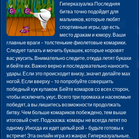
Гиперказуалка Последняя
битва точно подойдет для
мальчиков, которые любят
спортивные игры, где есть
место дракам и юмору. Ваши
главные враги – толстенькие фиолетовые комарики.
Следует тапать и мочить букашек, которые норовят
вас укусить. Внимательно следите, откуда летят букахи
и бейте их. Важно верно и последовательно наносить
удары. Если это происходит внизу, значит делайте мах
ногой. Если вверху – то попробуйте совершить
победный хук кулаком. Бейте комаров со всех сторон,
чтобы исключить укус. Всего три промаха и насекомые
победят, а вы лишитесь возможности продолжать
битву. Чем больше комариков побеждено, тем выше
итоговый счет. Подсказка: комары не всегда летят по
одному. Иногда их идет целый рой – будьте готовы к
встрече! Эта онлайн игра из жанра: Гиперказуальные,