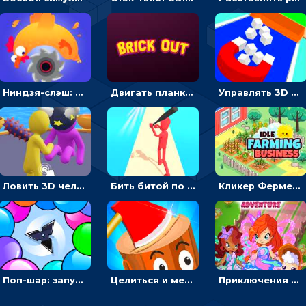
Ниндзя-слэш: запускай оружие по целям и становись мастером сюрикенов
Двигать планку и бить шариком по цветным блокам - гиперказуальная
Управлять 3D магнитом, чтобы собирать фигуры и сбрасывать в пропасть
Ловить 3D человечком своего цвета и собирать драгоценности - гиперказуалка
Бить битой по шарику, чтобы сбивать кубики с буквами на пути к финишу - 3D
Кликер Фермерский бизнес: расти овощи, чтобы богатеть
Поп-шар: запускать колючку, чтобы лопать воздушные шарики
Целиться и метать топор в 3D мишени
Приключения Клуба Винкс: менять дорожки, чтобы собирать кристаллы