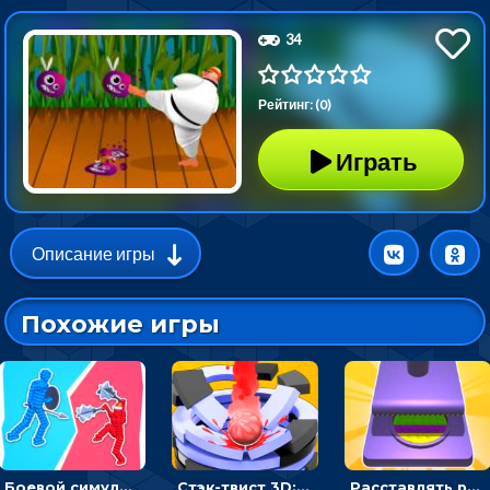
34
Рейтинг: (0)
Играть
Описание игры
Похожие игры
Боевой симулятор 3D: повтори позу рыцаря и победи врага
Стэк-твист 3D: тапай по шарику, чтобы разбивать платформы
Расставлять резиновые кубики, чтобы делать поп-ит - гиперказуальные