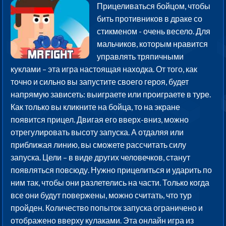
Прицеливаться бойцом, чтобы
бить противников в драке со
стикменом - очень весело. Для
мальчиков, которым нравится
управлять тряпичными
куклами – эта игра настоящая находка. От того, как
точно и сильно вы запустите своего героя, будет
напрямую зависеть: выиграете или проиграете в туре.
Как только вы кликните на бойца, то на экране
появится прицел. Двигая его вверх-вниз, можно
отрегулировать высоту запуска. А отдаляя или
приближая линию, вы сможете рассчитать силу
запуска. Цели – в виде других человечков, станут
появляться повсюду. Нужно прицелиться и ударить по
ним так, чтобы они разлетелись на части. Только когда
все они будут повержены, можно считать, что тур
пройден. Количество попыток запуска ограничено и
отображено вверху кулаками. Эта онлайн игра из