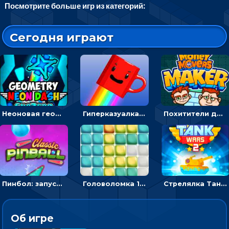
Посмотрите больше игр из категорий:
Сегодня играют
Неоновая геометрия: прыгай через препятствия и собирай шары
Гиперказуалка Летающая чашка кофе: двигаться и собирать кубики сахара
Похитители денег: управляйте друзьями и соберите все мешки с долларами
Пинбол: запускать шарик, чтобы выбивать очки
Головоломка 10х10
Стрелялка Танковые войны: бить по танку врага, чтобы уничтожить зло
Об игре