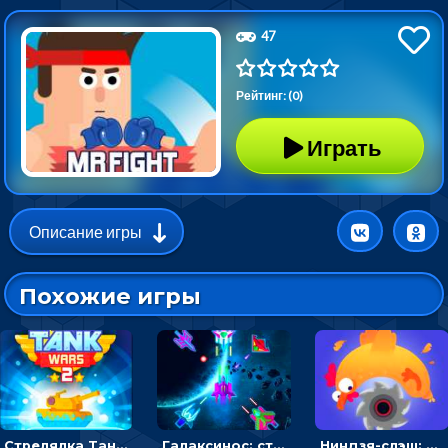
47
Рейтинг: (0)
Играть
Описание игры
Похожие игры
Стрелялка Танковые войны: бить по танку врага, чтобы уничтожить зло
Галаксинос: стрелялка в космосе по врагам
Ниндзя-слэш: запускай оружие по целям и становись мастером сюрикенов