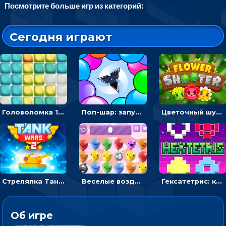
Посмотрите больше игр из категорий:
Сегодня играют
Головоломка 10х10
Поп-шар: запускать колючку, чтобы лопать воздушные шарики
Цветочный шутер: стрелять пчелками по цветам
Стрелялка Танковые войны: бить по танку врага, чтобы уничтожить зло
Веселые воздушные шары: соедини одноцветные в линию
Гексатетрис: кидать блок, чтобы складывать три в ряд - головоломка
Об игре