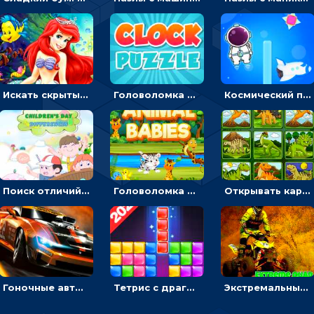
Искать скрытый алфавит на картинках с мультяшными героями - головоломка для детей
Головоломка с часами для детей: читать время по циферблату
Космический побег: двигать космонавта, чтобы попасть к кораблю
Поиск отличий на картинках с детьми - головоломка
Головоломка Звери-малыши: открывай карточки по очереди, чтобы найти одинаковые
Открывать картинки с динозаврами и складывать в пары по памяти - головоломка
Гоночные авто в пазлах: разбей картинку и собери снова
Тетрис с драгоценными камнями: расставляй блоки, чтобы получить линию - головоломка
Экстремальные пазлы с квадроциклами: собирать крутые тачки