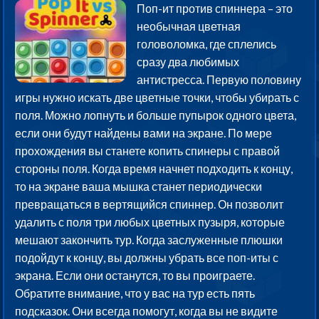
Поп-ит против спиннера – это
необычная цветная
головоломка, где сплелись
сразу два любимых
антистресса. Первую половину
игры нужно искать две цветные точки, чтобы убирать с
поля. Можно лопнуть и больше пупырок одного цвета,
если они будут найдены вами на экране. По мере
прохождения вы станете копить спинеры с правой
стороны поля. Когда время начнет подходить к концу,
то на экране ваша мышка станет периодически
превращаться в вертящийся спиннер. Он позволит
удалить с поля три любых цветных пузыря, которые
мешают закончить тур. Когда заслуженные плюшки
подойдут к концу, вы должны убрать все поп-иты с
экрана. Если они останутся, то вы проиграете.
Обратите внимание, что у вас на тур есть пять
подсказок. Они всегда помогут, когда вы не видите