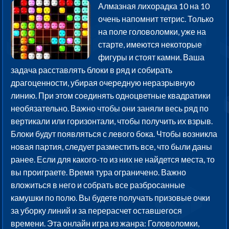
Алмазная лихорадка 10 на 10
очень напомнит тетрис. Только
на поле головоломки, уже на
старте, имеются некоторые
фигуры и стоят камни. Ваша
задача расставлять блоки в ряд и собирать
драгоценности, убирая очередную неразрывную
линию. При этом соединять одноцветные квадратики
необязательно. Важно чтобы они заняли весь ряд по
вертикали или горизонтали, чтобы получить их взрыв.
Блоки будут появляться с левого бока. Чтобы возникла
новая партия, следует разместить все, что были даны
ранее. Если для какого-то из них не найдется места, то
вы проиграете. Время тура ограничено. Важно
вложиться в него и собрать все разбросанные
камушки по полю. Вы будете получать призовые очки
за уборку линий и за перерасчет оставшегося
времени. Эта онлайн игра из жанра: Головоломки,