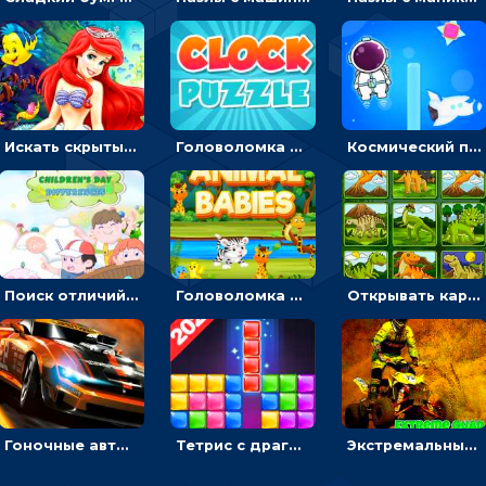
Искать скрытый алфавит на картинках с мультяшными героями - головоломка для детей
Головоломка с часами для детей: читать время по циферблату
Космический побег: двигать космонавта, чтобы попасть к кораблю
Поиск отличий на картинках с детьми - головоломка
Головоломка Звери-малыши: открывай карточки по очереди, чтобы найти одинаковые
Открывать картинки с динозаврами и складывать в пары по памяти - головоломка
Гоночные авто в пазлах: разбей картинку и собери снова
Тетрис с драгоценными камнями: расставляй блоки, чтобы получить линию - головоломка
Экстремальные пазлы с квадроциклами: собирать крутые тачки