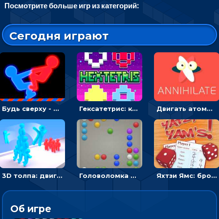
Посмотрите больше игр из категорий:
Сегодня играют
Будь сверху - борись с другом и выигрывай
Гексатетрис: кидать блок, чтобы складывать три в ряд - головоломка
Двигать атомы, чтобы соединить – головоломка
3D толпа: двигаться и собирать цветных человечков
Головоломка Линии: собери шарики в ряд из 5
Яхтзи Ямс: бросай кости и набери очков больше, чем у соперников
Об игре