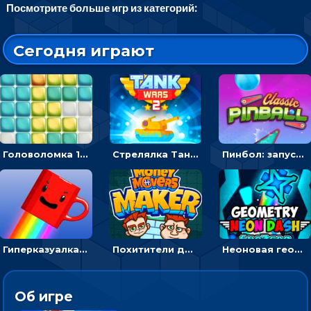
Посмотрите больше игр из категорий:
Сегодня играют
Головоломка 10х10
Стрелялка Танковые войны: бить по танку врага, чтобы уничтожить зло
Пинбол: запускать шарик, чтобы выбивать очки
Гиперказуалка Летающая чашка кофе: двигаться и собирать кубики сахара
Похитители денег: управляйте друзьями и соберите все мешки с долларами
Неоновая геометрия: прыгай через препятствия и собирай шары
Об игре