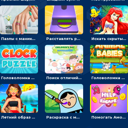
Пазлы с маникюром: собери идеальный рисунок для ногтей
Расставлять резиновые кубики, чтобы делать поп-ит - гиперказуальные
Искать скрытый алфавит на картинках с мультяшными героями - головоломка для детей
Головоломка с часами для детей: читать время по циферблату
Поиск отличий на картинках с детьми - головоломка
Головоломка Звери-малыши: открывай карточки по очереди, чтобы найти одинаковые
Летний образ для подруг: переодевать девочек для прогулки
Раскраска с матрешками для девочек
Помогать Амонг Ас бежать из комнаты через преграды - приключения