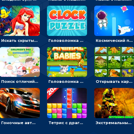
Искать скрытый алфавит на картинках с мультяшными героями - головоломка для детей
Головоломка с часами для детей: читать время по циферблату
Космический побег: двигать космонавта, чтобы попасть к кораблю
Поиск отличий на картинках с детьми - головоломка
Головоломка Звери-малыши: открывай карточки по очереди, чтобы найти одинаковые
Открывать картинки с динозаврами и складывать в пары по памяти - головоломка
Гоночные авто в пазлах: разбей картинку и собери снова
Тетрис с драгоценными камнями: расставляй блоки, чтобы получить линию - головоломка
Экстремальные пазлы с квадроциклами: собирать крутые тачки