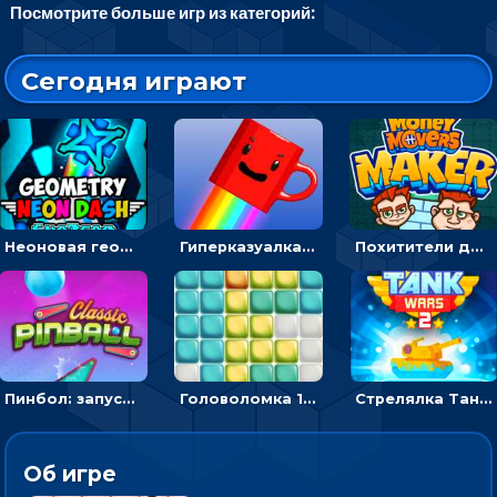
Посмотрите больше игр из категорий:
Сегодня играют
Неоновая геометрия: прыгай через препятствия и собирай шары
Гиперказуалка Летающая чашка кофе: двигаться и собирать кубики сахара
Похитители денег: управляйте друзьями и соберите все мешки с долларами
Пинбол: запускать шарик, чтобы выбивать очки
Головоломка 10х10
Стрелялка Танковые войны: бить по танку врага, чтобы уничтожить зло
Об игре