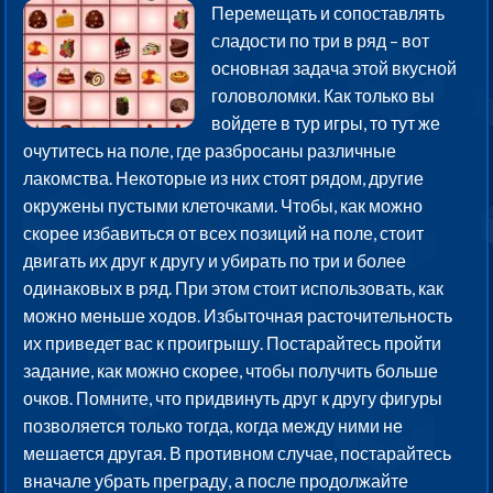
Перемещать и сопоставлять
сладости по три в ряд – вот
основная задача этой вкусной
головоломки. Как только вы
войдете в тур игры, то тут же
очутитесь на поле, где разбросаны различные
лакомства. Некоторые из них стоят рядом, другие
окружены пустыми клеточками. Чтобы, как можно
скорее избавиться от всех позиций на поле, стоит
двигать их друг к другу и убирать по три и более
одинаковых в ряд. При этом стоит использовать, как
можно меньше ходов. Избыточная расточительность
их приведет вас к проигрышу. Постарайтесь пройти
задание, как можно скорее, чтобы получить больше
очков. Помните, что придвинуть друг к другу фигуры
позволяется только тогда, когда между ними не
мешается другая. В противном случае, постарайтесь
вначале убрать преграду, а после продолжайте