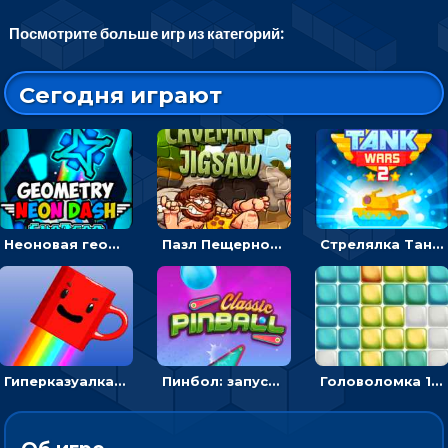
Посмотрите больше игр из категорий:
Сегодня играют
Неоновая геометрия: прыгай через препятствия и собирай шары
Пазл Пещерного человека: сложи фрагменты и получи картинку
Стрелялка Танковые войны: бить по танку врага, чтобы уничтожить зло
Гиперказуалка Летающая чашка кофе: двигаться и собирать кубики сахара
Пинбол: запускать шарик, чтобы выбивать очки
Головоломка 10х10