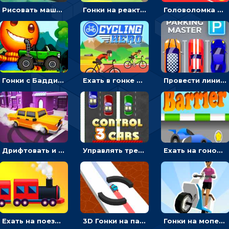
Рисовать машину и выигрывать гонку - для мальчиков
Гонки на реактивном ранце: избегать преград, чтобы лететь к финишу
Головоломка Парк-стоянка: рисовать линии, чтобы парковать машины
Гонки с Бадди: ехать на джипе и собирать монеты
Ехать в гонке на велосипедах через трамплины к финишу на скорость - спортивные
Провести линию, чтобы припарковать машину на место и собрать монеты - гонки
Дрифтовать и парковаться на городской трассе - гонки
Управлять тремя машинками в разных рядах на трассе - гонки
Ехать на гоночной машине, чтобы обходить преграды и собирать звезды - для мальчиков
Ехать на поезде, через препятствия и собирать пассажиров - для мальчиков
3D Гонки на паровозике: ехать по линии или обходить преграды
Гонки на мопеде с курьером: менять полосы движения, чтобы собирать деньги