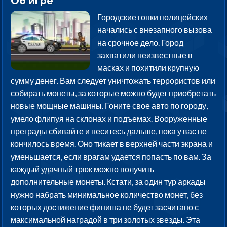
Об игре
Городские гонки полицейских
начались с внезапного вызова
на срочное дело. Город
захватили неизвестные в
масках и похитили крупную
сумму денег. Вам следует уничтожать террористов или
собирать монеты, за которые можно будет приобретать
новые мощные машины. Гоните свое авто по городу,
умело флипуя на склонах и подъемах. Вооруженные
преграды сбивайте и неситесь дальше, пока у вас не
кончилось время. Оно тикает в верхней части экрана и
уменьшается, если врагам удается попасть по вам. За
каждый удачный трюк можно получить
дополнительные монеты. Кстати, за один тур аркады
нужно набрать минимальное количество монет, без
которых достижение финиша не будет засчитано с
максимальной наградой в три золотых звезды. Эта