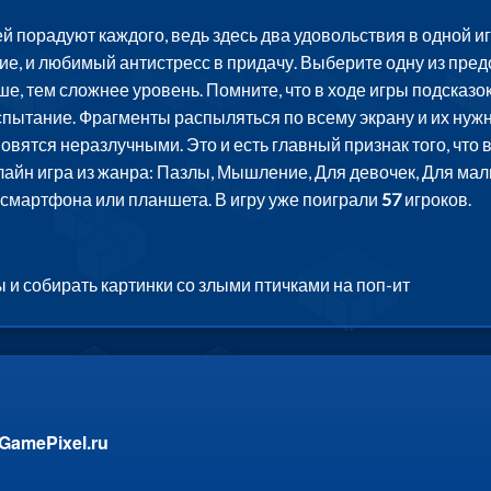
орадуют каждого, ведь здесь два удовольствия в одной игре
ие, и любимый антистресс в придачу. Выберите одну из пре
ше, тем сложнее уровень. Помните, что в ходе игры подсказо
спытание. Фрагменты распыляться по всему экрану и их нуж
вятся неразлучными. Это и есть главный признак того, что в
лайн игра из жанра: Пазлы, Мышление, Для девочек, Для ма
, смартфона или планшета. В игру уже поиграли
57
игроков.
 и собирать картинки со злыми птичками на поп-ит
GamePixel.ru