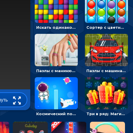
Искать одинаковые блоки и убирать их - головоломка на внимание
Сортер с цветными шариками: размещать в колбах по цвету
Пазлы с маникюром: собери идеальный рисунок для ногтей
Пазлы с машинами Форд: собирать картинки и открывать новые
нуть
Космический побег: двигать космонавта, чтобы попасть к кораблю
Три в ряд: Магические рождественские драгоценности