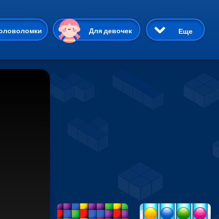
ию
оловоломки
Для девочек
Еще
3D
Приключения
Три в ряд
Пазлы
На двоих
Раскраски
Карточные
Драки
р Кот
Майнкрафт