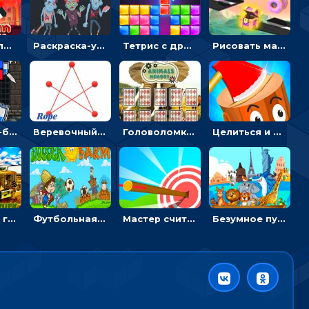
Безумный пожарный: направлять шланг, чтобы тушить горящие бревна
Раскраска-ужастик: разукрась зомби и скелетов
Тетрис с драгоценными камнями: расставляй блоки, чтобы получить линию - головоломка
Рисовать машину и выигрывать гонку - для мальчиков
Экшен Нуб-боец: прыгать через препятствия или бить врагов мечом
Веревочный мастер: двигай узелки и развязывай их
Головоломка с животными: переворачивать карточки, чтобы находить пару
Целиться и метать топор в 3D мишени
Армейские грузовики в пазлах: собери военную машину
Футбольная ферма: бей по мячу, чтобы забивать в ворота и ловить звезды
Мастер считать стрелы: увеличивать запас, чтобы поразить больше целей
Безумное путешествие друзей по миру: собирать пазлы из фото с животными