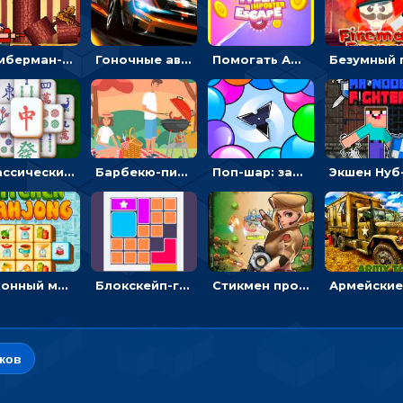
Тимберман-дровосек: меняй сторону и руби дерево
Гоночные авто в пазлах: разбей картинку и собери снова
Помогать Амонг Ас бежать из комнаты через преграды - приключения
Классический маджонг на время: находить пары одинаковых плиток, чтобы расчищать поле
Барбекю-пикник: искать скрытые предметы на картинках - головоломка
Поп-шар: запускать колючку, чтобы лопать воздушные шарики
Кухонный маджонг: соединять пары посуды и расчищать поле
Блокскейп-головоломка: двигать блоки, чтобы достать элемент со звездой
Стикмен против Зомби: стрелять в зомби и развивать воина
ков