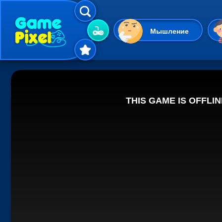
Мышление
Гиперказуальные
Одевалки
Шарики
Маджонг
Кликеры