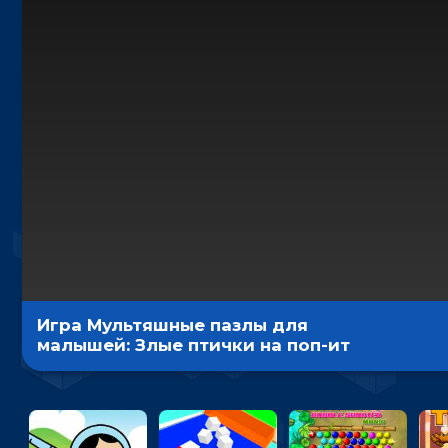
Игра Мультяшные пазлы для
малышей: Злые птички на поп-ит