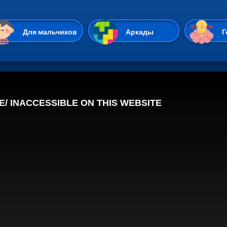
Перейти к основному содержан
Для мальчиков
Аркады
Г
Казуальные
Веселые
Стрелялки
Спортивные
Гонки
Unity
Экшены
Мультиплеер
Симуляторы
Стратегии
ИО
Пасьянс
Леди Баг и Супе