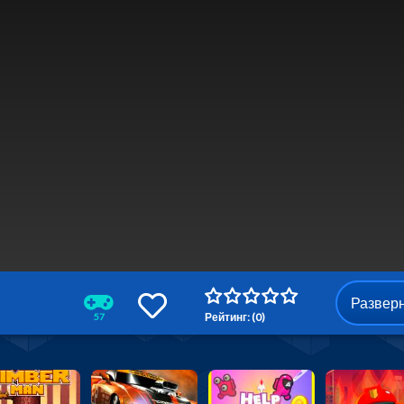
Развер
Рейтинг: (0)
57