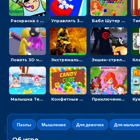
Раскраска с матрешками для девочек
Управлять 3D магнитом, чтобы собирать фигуры и сбрасывать в пропасть
Бабл Шутер в джунглях: стрелять шариками по цветным целям
Ловить 3D человечком своего цвета и собирать драгоценности - гиперказуалка
Экстремальные пазлы с квадроциклами: собирать крутые тачки
Экшен-стрелялка по зомби: целиться и попадать в бегущих монстров
Малышка Тейлор едет на горячие источники - для девочек
Конфетные кубики: двигать сладости в сторону, чтобы стрелять по целям
Приключения Клуба Винкс: менять дорожки, чтобы собирать кристаллы
Пазлы
Мышление
Для девочек
Для мальчи
Об игре