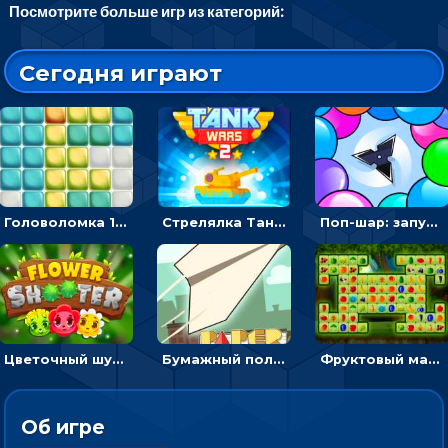
Посмотрите больше игр из категорий:
Сегодня играют
Головоломка 10х10
Стрелялка Танковые войны: бить по танку врага, чтобы уничтожить зло
Поп-шар: запускать колючку, чтобы лопать воздушные шарики
Цветочный шутер: стрелять пчелками по цветам
Бумажный полет: бросай самолетик и собери бонусы
Фруктовый маджонг - найти одинаковые плитки головоломки
Об игре