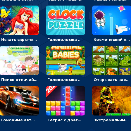
Искать скрытый алфавит на картинках с мультяшными героями - головоломка для детей
Головоломка с часами для детей: читать время по циферблату
Космический побег: двигать космонавта, чтобы попасть к кораблю
Поиск отличий на картинках с детьми - головоломка
Головоломка Звери-малыши: открывай карточки по очереди, чтобы найти одинаковые
Открывать картинки с динозаврами и складывать в пары по памяти - головоломка
Гоночные авто в пазлах: разбей картинку и собери снова
Тетрис с драгоценными камнями: расставляй блоки, чтобы получить линию - головоломка
Экстремальные пазлы с квадроциклами: собирать крутые тачки