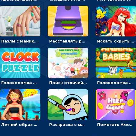
Пазлы с маникюром: собери идеальный рисунок для ногтей
Расставлять резиновые кубики, чтобы делать поп-ит - гиперказуальные
Искать скрытый алфавит на картинках с мультяшными героями - головоломка для детей
Головоломка с часами для детей: читать время по циферблату
Поиск отличий на картинках с детьми - головоломка
Головоломка Звери-малыши: открывай карточки по очереди, чтобы найти одинаковые
Летний образ для подруг: переодевать девочек для прогулки
Раскраска с матрешками для девочек
Помогать Амонг Ас бежать из комнаты через преграды - приключения