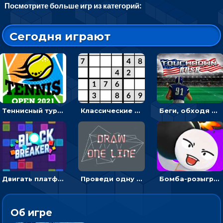
Посмотрите больше игр из категорий:
Сегодня играют
Теннисный турнир: подавать или отбивать шарик ракеткой
Классические судоку: реши 30 уровней головоломки
Беги, обходя соперников и собирай бонусы - американский футбол
Двигать платформу и отбивать мячики или ловить бонусы
Проведи одну линию и повтори фигуру - головоломка
Бомба-розыгрыш: передавай и беги – 3D гиперказуалка
Об игре