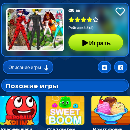
66
Рейтинг: 3.5 (2)
Играть
Описание игры
Похожие игры
Красный шарик-герой в бегах: прыгать, чтобы избегать препятствий
Сладкий бум: тапнуть, чтобы взорвать желейки - головоломка
Мой грузовик с мороженным: принимать заказы и готовить десерты