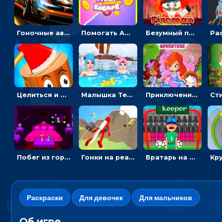
Гоночные авто в пазлах: разбей картинку и собери снова
Помогать Амонг Ас бежать из комнаты через преграды - приключения
Безумный пожарный: направлять шланг, чтобы тушить горящие бревна
Целиться и метать топор в 3D мишени
Малышка Тейлор едет на горячие источники - для девочек
Приключения Клуба Винкс: менять дорожки, чтобы собирать кристаллы
Побег из горной деревни: решай головоломки, чтобы открыть ворота
Гонки на реактивном ранце: избегать преград, чтобы лететь к финишу
Вратарь на футбольном поле: тапай, чтобы отбивать мячи в воротах ногами и руками - спортивные
Раскраски
Для девочек
Для мальчиков
Об игре