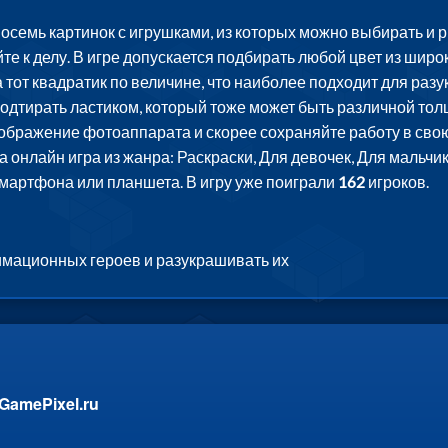
восемь картинок с игрушками, из которых можно выбирать и
е к делу. В игре допускается подбирать любой цвет из широ
 на тот квадратик по величине, что наиболее подходит для ра
тирать ластиком, который тоже может быть различной толщи
зображение фотоаппарата и скорее сохраняйте работу в сво
 онлайн игра из жанра: Раскраски, Для девочек, Для мальчик
смартфона или планшета. В игру уже поиграли
162
игроков.
имационных героев и разукрашивать их
GamePixel.ru