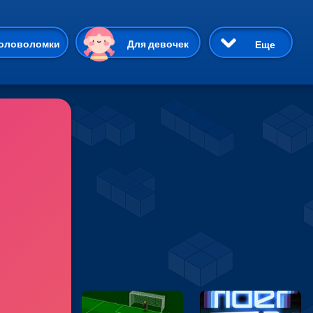
ию
оловоломки
Для девочек
Еще
3D
Приключения
Три в ряд
Пазлы
На двоих
Раскраски
Карточные
Драки
р Кот
Майнкрафт