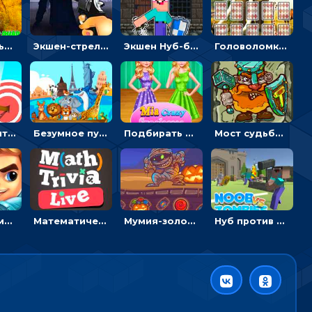
Экстремальные пазлы с квадроциклами: собирать крутые тачки
Экшен-стрелялка по зомби: целиться и попадать в бегущих монстров
Экшен Нуб-боец: прыгать через препятствия или бить врагов мечом
Головоломка с животными: переворачивать карточки, чтобы находить пару
Мастер считать стрелы: увеличивать запас, чтобы поразить больше целей
Безумное путешествие друзей по миру: собирать пазлы из фото с животными
Подбирать очки для Мии и создавать дизайн - для девочек
Мост судьбы: прыгать по платформам и бить молотом орков
Бримские мечи: бежать через преграды, бить врагов и собирать монеты
Математическая викторина мультиплеер: решать примеры на время
Мумия-золотоискатель: закидывать бинты, чтобы доставать сокровища
Нуб против Зомби: направлять линию на врага и бить молотом