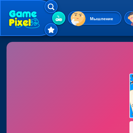
Мышление
Гиперказуальные
Одевалки
Шарики
Маджонг
Кликеры