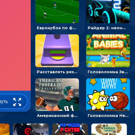
Еврокубок по футболу 2021 в 3D: пасуй мяч и бей по воротам соперника
Райдер 2: неоновые гонки на мотоциклах
Расставлять резиновые кубики, чтобы делать поп-ит - гиперказуальные
Головоломка Звери-малыши: открывай карточки по очереди, чтобы найти одинаковые
нуть
Американский футбол 3D: поймай мяч и останови атаку соперника
Головоломка Невероятный баскетбол: проложить путь и отправить мяч в корзину