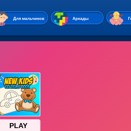
Перейти к основному содержан
Для мальчиков
Аркады
Г
Казуальные
Веселые
Стрелялки
Спортивные
Гонки
Unity
Экшены
Мультиплеер
Симуляторы
Стратегии
ИО
Пасьянс
Леди Баг и Супе