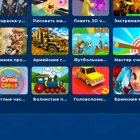
Раскраска-ужастик: разукрась зомби и скелетов
Рисовать машину и выигрывать гонку - для мальчиков
Ловить 3D человечком своего цвета и собирать драгоценности - гиперказуалка
Стикмен против Зомби: стрелять в зомби и развивать воина
Армейские грузовики в пазлах: собери военную машину
Футбольная ферма: бей по мячу, чтобы забивать в ворота и ловить звезды
Круглые часы: ловить цветную стрелку в одинаковом участке циферблата
Волнистые пазлы с транспортом: собирай картинку из частей
Головоломка Парк-стоянка: рисовать линии, чтобы парковать машины