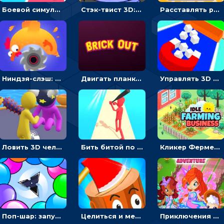
Боевой симулятор 3D: повтори позу рыцаря и победи врага
Стэк-твист 3D: тапай по шарику, чтобы разбивать платформы
Расставлять резиновые кубики, чтобы делать поп-ит - гиперказуальные
Ниндзя-слэш: запускай оружие по целям и становись мастером сюрикенов
Двигать планку и бить шариком по цветным блокам - гиперказуальная
Управлять 3D магнитом, чтобы собирать фигуры и сбрасывать в пропасть
Ловить 3D человечком своего цвета и собирать драгоценности - гиперказуалка
Бить битой по шарику, чтобы сбивать кубики с буквами на пути к финишу - 3D
Кликер Фермерский бизнес: расти овощи, чтобы богатеть
Поп-шар: запускать колючку, чтобы лопать воздушные шарики
Целиться и метать топор в 3D мишени
Приключения Клуба Винкс: менять дорожки, чтобы собирать кристаллы