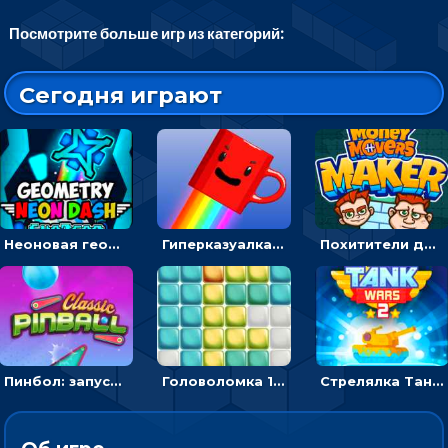
Посмотрите больше игр из категорий:
Сегодня играют
Неоновая геометрия: прыгай через препятствия и собирай шары
Гиперказуалка Летающая чашка кофе: двигаться и собирать кубики сахара
Похитители денег: управляйте друзьями и соберите все мешки с долларами
Пинбол: запускать шарик, чтобы выбивать очки
Головоломка 10х10
Стрелялка Танковые войны: бить по танку врага, чтобы уничтожить зло