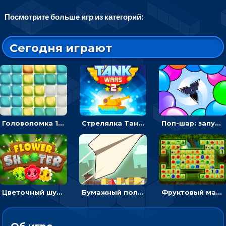
Посмотрите больше игр из категорий:
Сегодня играют
Головоломка 10х10
Стрелялка Танковые войны: бить по танку врага, чтобы уничтожить зло
Поп-шар: запускать колючку, чтобы лопать воздушные шарики
Цветочный шутер: стрелять пчелками по цветам
Бумажный полет: бросай самолетик и собери бонусы
Фруктовый маджонг - найти одинаковые плитки головоломки