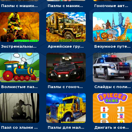
Пазлы с машинами Форд: собирать картинки и открывать новые
Пазлы с маникюром: собери идеальный рисунок для ногтей
Гоночные авто в пазлах: разбей картинку и собери снова
Экстремальные пазлы с квадроциклами: собирать крутые тачки
Армейские грузовики в пазлах: собери военную машину
Безумное путешествие друзей по миру: собирать пазлы из фото с животными
Волнистые пазлы с транспортом: собирай картинку из частей
Пазлы с гоночными автомобилями: собери свой болид по частям
Слайды с полицейскими машинами: перемещать пазлы, чтобы собрать картинку
Пазл со злыми духами: собирать картинку по частям
Пазлы для мальчиков с американскими грузовиками
Двигать и соединять пазлы по смыслу - головоломка для детей