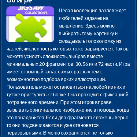
Об игре
Целая коллекция пазлов ждет
любителей задачек на
мышление. Здесь можно
выбирать тему, картинку и
складывать головоломку из
частей, численность которых тоже варьируется. Так вы
можете усилить сложность, выбрав вместе
минимальных 20 фрагментов, 30, 56 или 72 части. Игра
имеет огромный запас самых разных тем с
возможностью подбора ярких иллюстраций.
Пользователь может остановиться на любой из них и
тут же приступить к сборке. Она проходит с фиксацией
потраченного времени. При этом игрок вправе
вызывать оригинальное изображение в помощь, когда
это понадобится. Если два фрагмента сложены верно,
то они подсвечиваются и уже становятся
неразрывными. В меню сохраняются не только