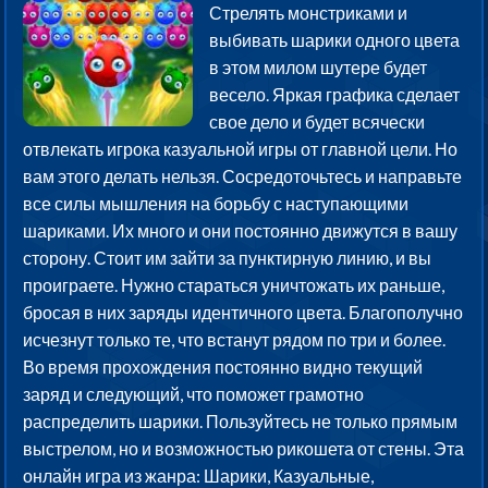
Стрелять монстриками и
выбивать шарики одного цвета
в этом милом шутере будет
весело. Яркая графика сделает
свое дело и будет всячески
отвлекать игрока казуальной игры от главной цели. Но
вам этого делать нельзя. Сосредоточьтесь и направьте
все силы мышления на борьбу с наступающими
шариками. Их много и они постоянно движутся в вашу
сторону. Стоит им зайти за пунктирную линию, и вы
проиграете. Нужно стараться уничтожать их раньше,
бросая в них заряды идентичного цвета. Благополучно
исчезнут только те, что встанут рядом по три и более.
Во время прохождения постоянно видно текущий
заряд и следующий, что поможет грамотно
распределить шарики. Пользуйтесь не только прямым
выстрелом, но и возможностью рикошета от стены. Эта
онлайн игра из жанра: Шарики, Казуальные,