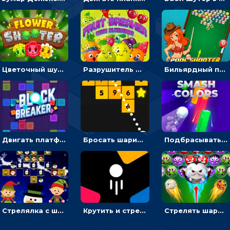
Цветочный шутер: стрелять пчелками по цветам
Разрушитель фруктов: стрелять ягодами по ананасам
Бильярдный пул: стрелять шариками, чтобы взрывать одинаковые
Двигать платформу и отбивать мячики или ловить бонусы
Бросать шарики, чтобы выбивать блоки с цифрами
Подбрасывать мяч, чтобы провести через цветную преграду
Стрелялка с шариками по рождественским эльфам
Крутить и стрелять по фигурам с цифрами - стрелялка шариками
Стрелять шариками-монстрами и выбивать конфеты