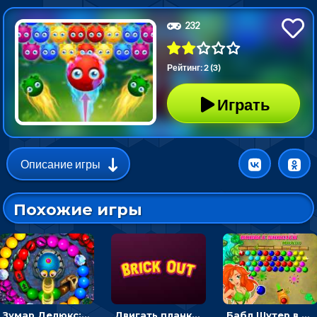
232
Рейтинг: 2 (3)
Играть
Описание игры
Похожие игры
Зумар Делюкс: бросай шарики с черепашкой, чтобы остановить очередь
Двигать планку и бить шариком по цветным блокам - гиперказуальная
Бабл Шутер в джунглях: стрелять шариками по цветным целям