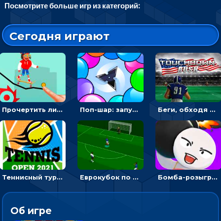
Посмотрите больше игр из категорий:
Сегодня играют
Прочертить линию, чтобы проехать на скейте, через преграды к финишу - для мальчиков
Поп-шар: запускать колючку, чтобы лопать воздушные шарики
Беги, обходя соперников и собирай бонусы - американский футбол
Теннисный турнир: подавать или отбивать шарик ракеткой
Еврокубок по футболу 2021 в 3D: пасуй мяч и бей по воротам соперника
Бомба-розыгрыш: передавай и беги – 3D гиперказуалка
Об игре